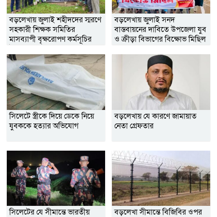
বড়লেখায় জুলাই শহীদদের স্মরণে
বড়লেখায় জুলাই সনদ
সহকারী শিক্ষক সমিতির
বাস্তবায়নের দাবিতে উপজেলা যুব
মাসব্যাপী বৃক্ষরোপণ কর্মসূচির
ও ক্রীড়া বিভাগের বিক্ষোভ মিছিল
উদ্বোধন
ও সমাবেশ
সিলেটে স্ত্রীকে দিয়ে ডেকে নিয়ে
বড়লেখায় যে কারণে জামায়াত
যুবককে হত্যার অভিযোগ
নেতা গ্রেফতার
সিলেটের যে সীমান্তে ভারতীয়
বড়লেখা সীমান্তে বিজিবির ওপর