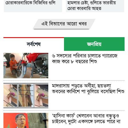
চোরাকারবারিকে বিজিবির গুলি
হামলার চেষ্টা, গুলিতে ভারতীয়
চোরা কারবারি আহত
এই বিভাগের আরো খবর
সর্বশেষ
জনপ্রিয়
৬ সদস্যের পরিবার চালাতে গ্যারেজে
কাজ করে ৮ বছরের শিশু
মাদরাসায় পড়তে অনীহা, ছয়তলা
ভবনের কার্নিশে পা ঝুলিয়ে বসেছিল শিশু
‘হাসিনা কার্ড’ খেলবেন আবার বন্ধুত্বও
চাইবেন, দুটো একসঙ্গে চলতে পারে না