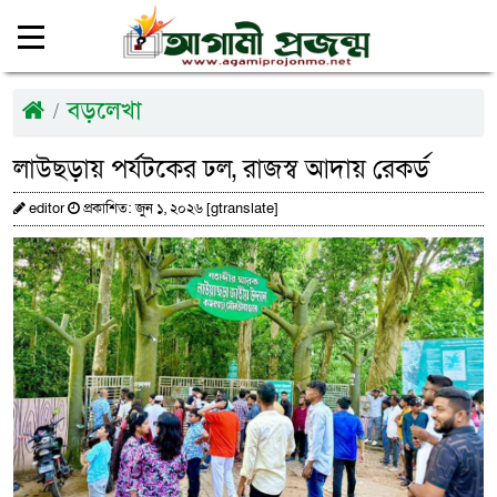
বড়লেখা
লাউছড়ায় পর্যটকের ঢল, রাজস্ব আদায় রেকর্ড
editor
প্রকাশিত: জুন ১, ২০২৬ [gtranslate]