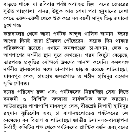
বাড়তে থাকে, যা রবিবার পর্যন্ত অব্যাহত ছিল। বনের ভেতরের
সুউচ্চ গাছপালা, বানর, উল্লুক আর চশমা পরা হনুমানের দেখা
পেতে তরুণ-তরুণী থেকে শুরু করে সব বয়সী মানুষ ভিড় জমানো
চুখে পড়ে।
কক্সবাজার থেকে আসা পর্যটক আব্দুল খালিক জানান, ঈদের
আগের দিনই তারা শ্রীমঙ্গল পৌঁছেছেন। কয়েক দিন থাকার
পরিকল্পনা রয়েছে। এখানে কমলগঞ্জের চা-বাগান, লেক ও
আশপাশের দর্শনীয় স্থান ঘুরে দেখছেন। গরম কিছুটা বেড়েছে,
তারপরও প্রকৃতির সৌন্দর্যে ভ্রমণের আনন্দ কমেনি। কমলগঞ্জ
দর্শনীয় স্থানগুলোর মধ্যে চা-বাগান ছাড়াও রয়েছে লাউয়াছড়া,
মাধবপুর লেক, হামহাম জলপ্রপাত ও শহীদ হামিদুর রহমান
স্মৃতি সৌধও।
বনের পরিবেশ রক্ষা এবং পর্যটকদের নিরবচ্ছিন্ন সেবা দিতে
বনকর্মী ও সিপিজি সদস্যরা সার্বক্ষণিক কাজ করছেন।
লাউয়াছড়ার পাশাপাশি মাধবপুর লেক, বীরশ্রেষ্ঠ সিপাহী হামিদুর
রহমান স্মৃতিসৌধ এবং চা বাগানগুলোতেও পর্যটকদের ঢল
নেমেছে। বন বিভাগ ও লাউয়াছড়া জাতীয় উদ্যানসহ-ব্যবস্থাপনা
নির্বাহী কমিটির পক্ষ থেকে পর্যটকদের প্লাস্টিক বর্জন এবং বনের