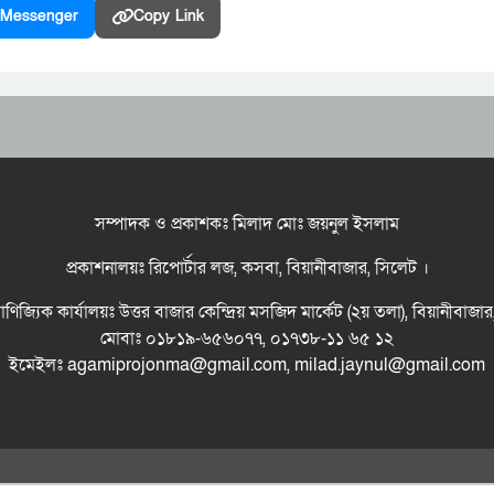
Messenger
Copy Link
সম্পাদক ও প্রকাশকঃ মিলাদ মোঃ জয়নুল ইসলাম
প্রকাশনালয়ঃ রিপোর্টার লজ, কসবা, বিয়ানীবাজার, সিলেট ।
বাণিজ্যিক কার্যালয়ঃ উত্তর বাজার কেন্দ্রিয় মসজিদ মার্কেট (২য় তলা), বিয়ানীবাজা
মোবাঃ ০১৮১৯-৬৫৬০৭৭, ০১৭৩৮-১১ ৬৫ ১২
ইমেইলঃ agamiprojonma@gmail.com, milad.jaynul@gmail.com