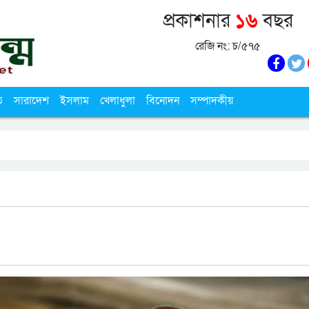
প্রকাশনার
১৬
বছর
রেজি নং: চ/৫৭৫
ি
সারাদেশ
ইসলাম
খেলাধুলা
বিনোদন
সম্পাদকীয়