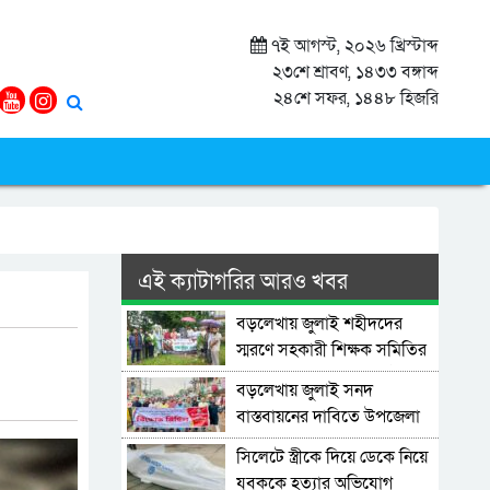
৭ই আগস্ট, ২০২৬ খ্রিস্টাব্দ
২৩শে শ্রাবণ, ১৪৩৩ বঙ্গাব্দ
২৪শে সফর, ১৪৪৮ হিজরি
এই ক্যাটাগরির আরও খবর
বড়লেখায় জুলাই শহীদদের
স্মরণে সহকারী শিক্ষক সমিতির
মাসব্যাপী বৃক্ষরোপণ কর্মসূচির
বড়লেখায় জুলাই সনদ
উদ্বোধন
বাস্তবায়নের দাবিতে উপজেলা
যুব ও ক্রীড়া বিভাগের বিক্ষোভ
সিলেটে স্ত্রীকে দিয়ে ডেকে নিয়ে
মিছিল ও সমাবেশ
যুবককে হত্যার অভিযোগ