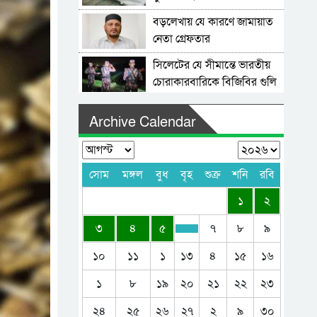
বড়লেখায় যে কারণে জামায়াত
নেতা গ্রেফতার
সিলেটের যে সীমান্তে ভারতীয়
চোরাকারবারিকে বিজিবির গুলি
বড়লেখা সীমান্তে বিজিবির
Archive Calendar
ওপর হামলার চেষ্টা, গুলিতে
ভারতীয় চোরা কারবারি আহত
বড়লেখায় জোড়া হত্যার আসামি
গ্রেপ্তার
সোম
মঙ্গল
বুধ
বৃহ
শুক্র
শনি
রবি
বড়লেখায় এএসপি পরিচয়ে
১
২
প্রতারণা, গ্রেপ্তার ১
৩
৪
৫
৭
৮
৯
মৌলভীবাজারে সকালে নিষিদ্ধ
ছাত্রলীগের মিছিল, দুপুরে
১০
১১
১
১৩
৪
১৫
১৬
গ্রেফতার ২
লাউছড়ায় পর্যটকের ঢল, রাজস্ব
১
৮
১৯
২০
২১
২২
২৩
আদায় রেকর্ড
২৪
২৫
২৬
২৭
২
৯
৩০