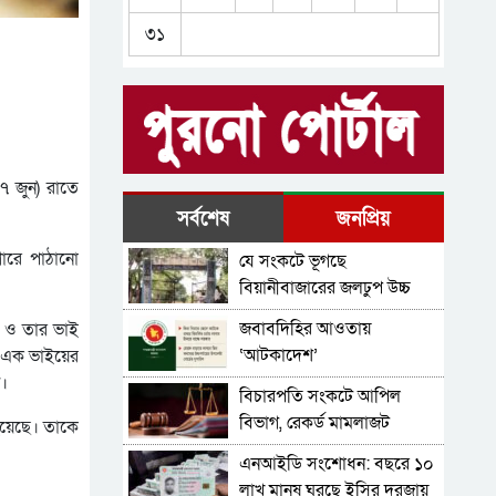
বড়লেখা সীমান্ত দিয়ে
৩১
অবৈধভাবে অনুপ্রবেশের সময়
ভারতীয় দম্পতি আটক
বড়লেখায় জাতীয় যুবশক্তির
আহ্বায়ক কমিটি অনুমোদন
বড়লেখায় কাভার্ড ভ্যানের
ধাক্কায় থেমে গেল যুবকের
৭ জুন) রাতে
জীবন, চালকসহ দুজন গ্রেপ্তার
বড়লেখায় ১২ বছরের শিশুকে
সর্বশেষ
জনপ্রিয়
বলাৎকার, মুদি দোকানদার
ারে পাঠানো
যে সংকটে ভূগছে
আটক
বড়লেখায় ২৪ বস্তা ভারতীয়
বিয়ানীবাজারের জলঢুপ উচ্চ
জিরা জব্দ
বিদ্যালয়
জবাবদিহির আওতায়
ুম ও তার ভাই
‘আটকাদেশ’
ত এক ভাইয়ের
ন।
বিচারপতি সংকটে আপিল
বিভাগ, রেকর্ড মামলাজট
হয়েছে। তাকে
এনআইডি সংশোধন: বছরে ১০
লাখ মানুষ ঘুরছে ইসির দরজায়