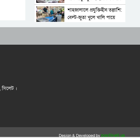
শাহজালালে প্রযুক্তিহীন তল্লাশি:
বেল্ট-জুতা খুলে খালি পায়ে
দাঁড়িয়ে থাকতে হয় যাত্রীদের
একের পর এক অনুষ্ঠানে
হট্টগোল, নেপথ্যে কী
পিকআপসহ তিনজনকে ধরল
সিলেট র‌্যাব
সিলেটে কাগজ ছাড়া রাস্তায়
নামলেই বিপদ
নতুন কর্মসূচির ঘোষণা জামায়াত
র, সিলেট ।
জোটের
‘প্রিয়তমা আমার জীবনের
আশীর্বাদ’
“দুর্নীতিতে চ্যাম্পিয়ন হওয়ার
সহজ উপায় সংসদ সদস্য এবং
Design & Developed by
positiveit.us
প্রশাসন একাকার হয়ে যাওয়া”