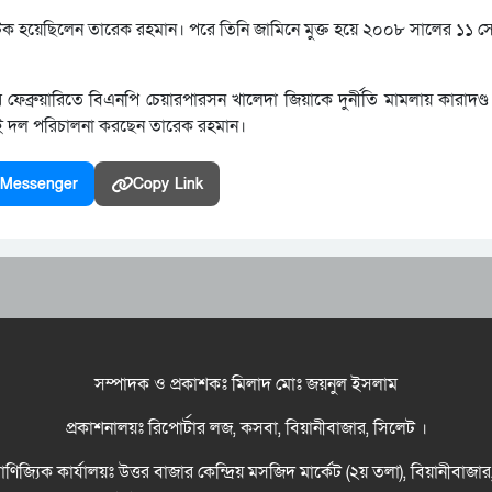
টক হয়েছিলেন তারেক রহমান। পরে তিনি জামিনে মুক্ত হয়ে ২০০৮ সালের ১১ সেপ্
ফেব্রুয়ারিতে বিএনপি চেয়ারপারসন খালেদা জিয়াকে দুর্নীতি মামলায় কারাদণ্
েকেই দল পরিচালনা করছেন তারেক রহমান।
Messenger
Copy Link
সম্পাদক ও প্রকাশকঃ মিলাদ মোঃ জয়নুল ইসলাম
প্রকাশনালয়ঃ রিপোর্টার লজ, কসবা, বিয়ানীবাজার, সিলেট ।
বাণিজ্যিক কার্যালয়ঃ উত্তর বাজার কেন্দ্রিয় মসজিদ মার্কেট (২য় তলা), বিয়ানীবাজা