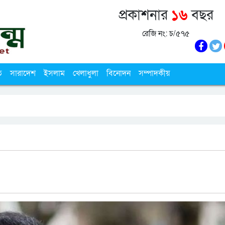
প্রকাশনার
১৬
বছর
রেজি নং: চ/৫৭৫
ি
সারাদেশ
ইসলাম
খেলাধুলা
বিনোদন
সম্পাদকীয়