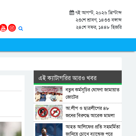
৭ই আগস্ট, ২০২৬ খ্রিস্টাব্দ
২৩শে শ্রাবণ, ১৪৩৩ বঙ্গাব্দ
২৪শে সফর, ১৪৪৮ হিজরি
এই ক্যাটাগরির আরও খবর
নতুন কর্মসূচির ঘোষণা জামায়াত
জোটের
আ.লীগ ও ছাত্রলীগের ৪৮
জনের বিরুদ্ধে আরেক মামলা
আহত আলিফের প্রতি সহমর্মিতা
জানিয়ে চোখে ব্যান্ডেজ পরে