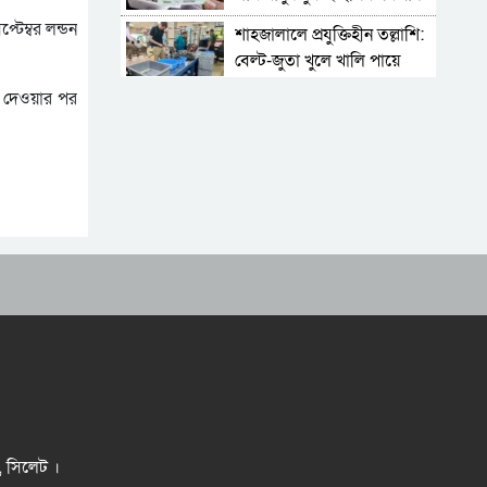
টেম্বর লন্ডন
শাহজালালে প্রযুক্তিহীন তল্লাশি:
বেল্ট-জুতা খুলে খালি পায়ে
দাঁড়িয়ে থাকতে হয় যাত্রীদের
ড দেওয়ার পর
একের পর এক অনুষ্ঠানে
হট্টগোল, নেপথ্যে কী
পিকআপসহ তিনজনকে ধরল
সিলেট র‌্যাব
সিলেটে কাগজ ছাড়া রাস্তায়
নামলেই বিপদ
নতুন কর্মসূচির ঘোষণা জামায়াত
জোটের
‘প্রিয়তমা আমার জীবনের
আশীর্বাদ’
“দুর্নীতিতে চ্যাম্পিয়ন হওয়ার
সহজ উপায় সংসদ সদস্য এবং
র, সিলেট ।
প্রশাসন একাকার হয়ে যাওয়া”