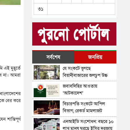
বাংলাদেশ পিপলস লীগকে
৩১
নিবন্ধন দিতে হাইকোর্টের
নির্দেশ
‘জুলাইয়ের গাদ্দার কার্ড’ নামে
একটা কার্ড করতে চান
নাসীরুদ্দীন পাটওয়ারী
‘স্বৈরাচার’ বিতাড়িত হওয়ার পর
একটি ‘গুপ্ত বাহিনী’ ধীরে ধীরে
আত্মপ্রকাশ করেছিল: প্রধানমন্ত্রী
নাটক কম করেন প্রিয়:
সর্বশেষ
জনপ্রিয়
প্রধানমন্ত্রীর উদ্দেশে নাহিদ
ই মুহূ্র্তে
যে সংকটে ভূগছে
ইসলাম
এইচএসসির পদার্থবিজ্ঞানে ভুল
ব না। আমরা
বিয়ানীবাজারের জলঢুপ উচ্চ
প্রশ্ন, শিক্ষামন্ত্রী বললেন পূর্ণ নম্বর
বিদ্যালয়
জবাবদিহির আওতায়
পাবে পরীক্ষার্থীরা
‘আটকাদেশ’
 বাংলাদেশের
াকে বের করে
বিচারপতি সংকটে আপিল
বিভাগ, রেকর্ড মামলাজট
শান্তিপূর্ণ
এনআইডি সংশোধন: বছরে ১০
লাখ মানুষ ঘুরছে ইসির দরজায়