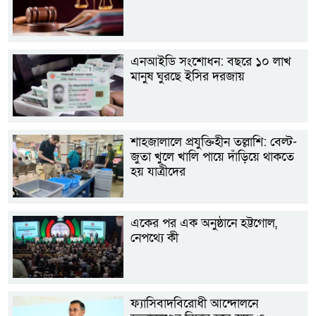
এনআইডি সংশোধন: বছরে ১০ লাখ
মানুষ ঘুরছে ইসির দরজায়
শাহজালালে প্রযুক্তিহীন তল্লাশি: বেল্ট-
জুতা খুলে খালি পায়ে দাঁড়িয়ে থাকতে
হয় যাত্রীদের
একের পর এক অনুষ্ঠানে হট্টগোল,
নেপথ্যে কী
ফ্যাসিবাদবিরোধী আন্দোলনে