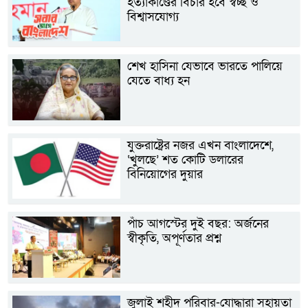
হত্যাকাণ্ডের বিচার হবে স্বচ্ছ ও
বিশ্বাসযোগ্য
শেখ হাসিনা যেভাবে ভারতে পালিয়ে
যেতে বাধ্য হন
যুক্তরাষ্ট্রের নজর এখন বাংলাদেশে,
‘খুলছে’ শত কোটি ডলারের
বিনিয়োগের দুয়ার
পাঁচ আগস্টের দুই বছর: অর্জনের
স্বীকৃতি, অপূর্ণতার প্রশ্ন
জুলাই শহীদ পরিবার-যোদ্ধারা সহায়তা