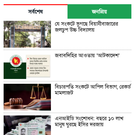
সর্বশেষ
জনপ্রিয়
যে সংকটে ভূগছে বিয়ানীবাজারের
জলঢুপ উচ্চ বিদ্যালয়
জবাবদিহির আওতায় ‘আটকাদেশ’
বিচারপতি সংকটে আপিল বিভাগ, রেকর্ড
মামলাজট
এনআইডি সংশোধন: বছরে ১০ লাখ
মানুষ ঘুরছে ইসির দরজায়