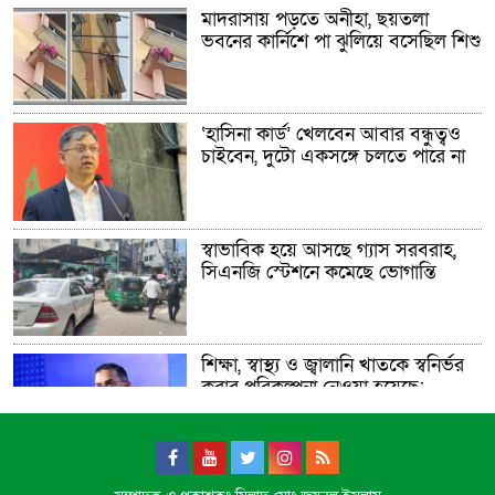
মাদরাসায় পড়তে অনীহা, ছয়তলা
ভবনের কার্নিশে পা ঝুলিয়ে বসেছিল শিশু
‘হাসিনা কার্ড’ খেলবেন আবার বন্ধুত্বও
চাইবেন, দুটো একসঙ্গে চলতে পারে না
স্বাভাবিক হয়ে আসছে গ্যাস সরবরাহ,
সিএনজি স্টেশনে কমেছে ভোগান্তি
শিক্ষা, স্বাস্থ্য ও জ্বালানি খাতকে স্বনির্ভর
করার পরিকল্পনা নেওয়া হয়েছে:
প্রধানমন্ত্রী
ডিজিটাল দস্যুতা