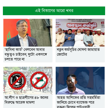
এই বিভাগের আরো খবর
‘হাসিনা কার্ড’ খেলবেন আবার
নতুন কর্মসূচির ঘোষণা জামায়াত
বন্ধুত্বও চাইবেন, দুটো একসঙ্গে
জোটের
চলতে পারে না
আ.লীগ ও ছাত্রলীগের ৪৮ জনের
আহত আলিফের প্রতি সহমর্মিতা
বিরুদ্ধে আরেক মামলা
জানিয়ে চোখে ব্যান্ডেজ পরে
বক্তব্য দিলেন পাটওয়ারী