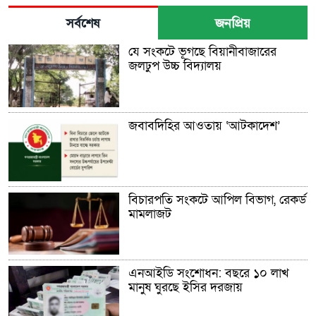
সর্বশেষ
জনপ্রিয়
যে সংকটে ভূগছে বিয়ানীবাজারের
জলঢুপ উচ্চ বিদ্যালয়
জবাবদিহির আওতায় ‘আটকাদেশ’
বিচারপতি সংকটে আপিল বিভাগ, রেকর্ড
মামলাজট
এনআইডি সংশোধন: বছরে ১০ লাখ
মানুষ ঘুরছে ইসির দরজায়