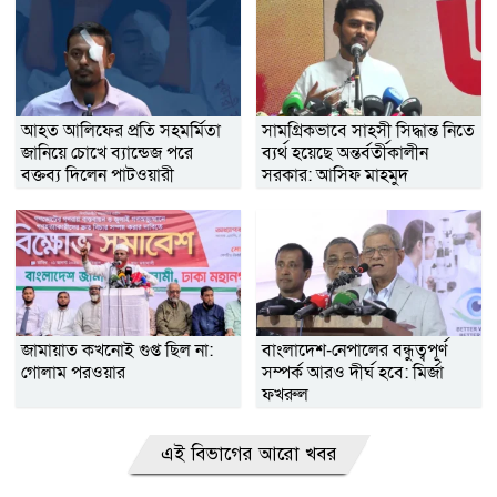
আহত আলিফের প্রতি সহমর্মিতা
সামগ্রিকভাবে সাহসী সিদ্ধান্ত নিতে
জানিয়ে চোখে ব্যান্ডেজ পরে
ব্যর্থ হয়েছে অন্তর্বর্তীকালীন
বক্তব্য দিলেন পাটওয়ারী
সরকার: আসিফ মাহমুদ
জামায়াত কখনোই গুপ্ত ছিল না:
বাংলাদেশ-নেপালের বন্ধুত্বপূর্ণ
গোলাম পরওয়ার
সম্পর্ক আরও দীর্ঘ হবে: মির্জা
ফখরুল
এই বিভাগের আরো খবর