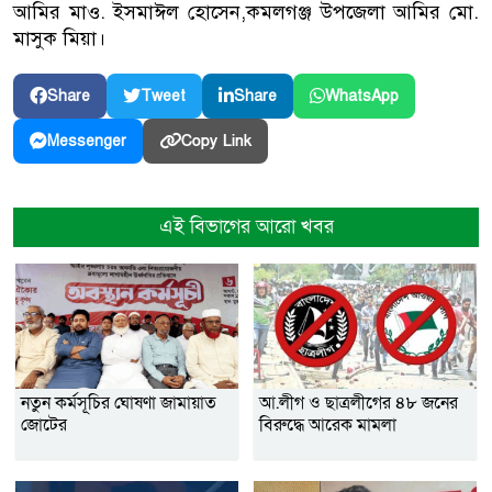
আমির মাও. ইসমাঈল হোসেন,কমলগঞ্জ উপজেলা আমির মো.
মাসুক মিয়া।
Share
Tweet
Share
WhatsApp
Copy Link
Messenger
এই বিভাগের আরো খবর
নতুন কর্মসূচির ঘোষণা জামায়াত
আ.লীগ ও ছাত্রলীগের ৪৮ জনের
জোটের
বিরুদ্ধে আরেক মামলা