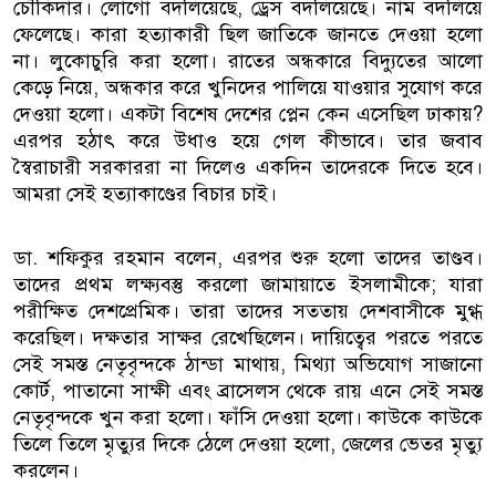
চৌকিদার। লোগো বদলিয়েছে, ড্রেস বদলিয়েছে। নাম বদলিয়ে
ফেলেছে। কারা হত্যাকারী ছিল জাতিকে জানতে দেওয়া হলো
না। লুকোচুরি করা হলো। রাতের অন্ধকারে বিদ্যুতের আলো
কেড়ে নিয়ে, অন্ধকার করে খুনিদের পালিয়ে যাওয়ার সুযোগ করে
দেওয়া হলো। একটা বিশেষ দেশের প্লেন কেন এসেছিল ঢাকায়?
এরপর হঠাৎ করে উধাও হয়ে গেল কীভাবে। তার জবাব
স্বৈরাচারী সরকাররা না দিলেও একদিন তাদেরকে দিতে হবে।
আমরা সেই হত্যাকাণ্ডের বিচার চাই।
ডা. শফিকুর রহমান বলেন, এরপর শুরু হলো তাদের তাণ্ডব।
তাদের প্রথম লক্ষ্যবস্তু করলো জামায়াতে ইসলামীকে; যারা
পরীক্ষিত দেশপ্রেমিক। তারা তাদের সততায় দেশবাসীকে মুগ্ধ
করেছিল। দক্ষতার সাক্ষর রেখেছিলেন। দায়িত্বের পরতে পরতে
সেই সমস্ত নেতৃবৃন্দকে ঠান্ডা মাথায়, মিথ্যা অভিযোগ সাজানো
কোর্ট, পাতানো সাক্ষী এবং ব্রাসেলস থেকে রায় এনে সেই সমস্ত
নেতৃবৃন্দকে খুন করা হলো। ফাঁসি দেওয়া হলো। কাউকে কাউকে
তিলে তিলে মৃত্যুর দিকে ঠেলে দেওয়া হলো, জেলের ভেতর মৃত্যু
করলেন।