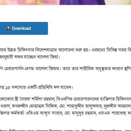
Download
র উন্নত চিকিৎসার বিদেশযাত্রার আলোচনা শুরু হয়। এরমধ্যে বিভিন্ন সময় 
নুয়ারী লন্ডন যাচ্ছেন খালেদা জিয়া।
পি চেয়ারপার্সন বেগম খালেদা জিয়ার। তবে তার শারীরিক অসুস্থতার কারণে স্থ
কসহ ১৫ সদস্যের একটি প্রতিনিধি দল যাবেন।
কোর স্ত্রী সৈয়দা শর্মিলা রহমান, বিএনপির চেয়ারপারসনের ব্যক্তিগত চিকিৎস
ল, ফখরুদ্দীন মোহাম্মদ সিদ্দিক, মো. শাহাবুদ্দীন তালুকদার, নুরুদ্দীন আহমা
যক্তিগত কর্মকর্তা এবিএম আব্দুস সাত্তার, মো. মাসুদুর রহমান, এসএম পারভেজ,