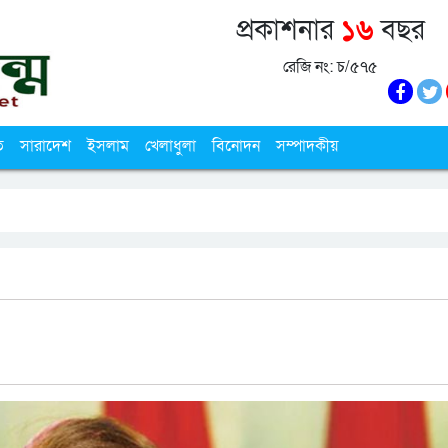
প্রকাশনার
১৬
বছর
রেজি নং: চ/৫৭৫
ি
সারাদেশ
ইসলাম
খেলাধুলা
বিনোদন
সম্পাদকীয়