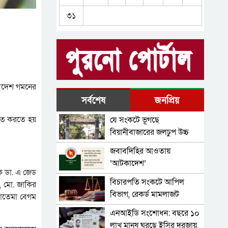
বাংলাদেশ পিপলস লীগকে
৩১
নিবন্ধন দিতে হাইকোর্টের
নির্দেশ
‘জুলাইয়ের গাদ্দার কার্ড’ নামে
একটা কার্ড করতে চান
নাসীরুদ্দীন পাটওয়ারী
‘স্বৈরাচার’ বিতাড়িত হওয়ার পর
একটি ‘গুপ্ত বাহিনী’ ধীরে ধীরে
বিদেশ গমনের
আত্মপ্রকাশ করেছিল: প্রধানমন্ত্রী
নাটক কম করেন প্রিয়:
সর্বশেষ
জনপ্রিয়
প্রধানমন্ত্রীর উদ্দেশে নাহিদ
গিত করতে হয়
যে সংকটে ভূগছে
ইসলাম
এইচএসসির পদার্থবিজ্ঞানে ভুল
বিয়ানীবাজারের জলঢুপ উচ্চ
প্রশ্ন, শিক্ষামন্ত্রী বললেন পূর্ণ নম্বর
বিদ্যালয়
জবাবদিহির আওতায়
পাবে পরীক্ষার্থীরা
‘আটকাদেশ’
ক ডা. এ জেড
বিচারপতি সংকটে আপিল
দ, মো. জাকির
বিভাগ, রেকর্ড মামলাজট
 ফাতেমা বেগম
এনআইডি সংশোধন: বছরে ১০
লাখ মানুষ ঘুরছে ইসির দরজায়