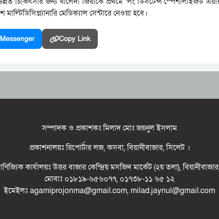
 চিকিৎসার জন্য খালেদা জিয়াকে প্রথমে ‘লং ডিসটেন্স স্পেশালাইজড এয়ার অ্য
ল্টিডিসিপ্ল্যানারি মেডিক্যাল সেন্টারে নেওয়া হবে।
Messenger
Copy Link
সম্পাদক ও প্রকাশকঃ মিলাদ মোঃ জয়নুল ইসলাম
প্রকাশনালয়ঃ রিপোর্টার লজ, কসবা, বিয়ানীবাজার, সিলেট ।
বাণিজ্যিক কার্যালয়ঃ উত্তর বাজার কেন্দ্রিয় মসজিদ মার্কেট (২য় তলা), বিয়ানীবাজা
মোবাঃ ০১৮১৯-৬৫৬০৭৭, ০১৭৩৮-১১ ৬৫ ১২
ইমেইলঃ agamiprojonma@gmail.com, milad.jaynul@gmail.com