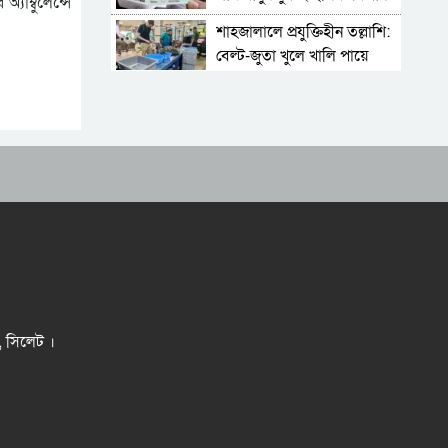
াম্বুলেন্সে
শাহজালালে প্রযুক্তিহীন তল্লাশি:
বেল্ট-জুতা খুলে খালি পায়ে
দাঁড়িয়ে থাকতে হয় যাত্রীদের
একের পর এক অনুষ্ঠানে
হট্টগোল, নেপথ্যে কী
পিকআপসহ তিনজনকে ধরল
সিলেট র‌্যাব
সিলেটে কাগজ ছাড়া রাস্তায়
নামলেই বিপদ
নতুন কর্মসূচির ঘোষণা জামায়াত
জোটের
‘প্রিয়তমা আমার জীবনের
র, সিলেট ।
আশীর্বাদ’
“দুর্নীতিতে চ্যাম্পিয়ন হওয়ার
সহজ উপায় সংসদ সদস্য এবং
প্রশাসন একাকার হয়ে যাওয়া”