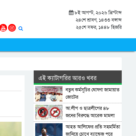
৮ই আগস্ট, ২০২৬ খ্রিস্টাব্দ
২৪শে শ্রাবণ, ১৪৩৩ বঙ্গাব্দ
২৫শে সফর, ১৪৪৮ হিজরি
এই ক্যাটাগরির আরও খবর
নতুন কর্মসূচির ঘোষণা জামায়াত
জোটের
আ.লীগ ও ছাত্রলীগের ৪৮
জনের বিরুদ্ধে আরেক মামলা
আহত আলিফের প্রতি সহমর্মিতা
জানিয়ে চোখে ব্যান্ডেজ পরে