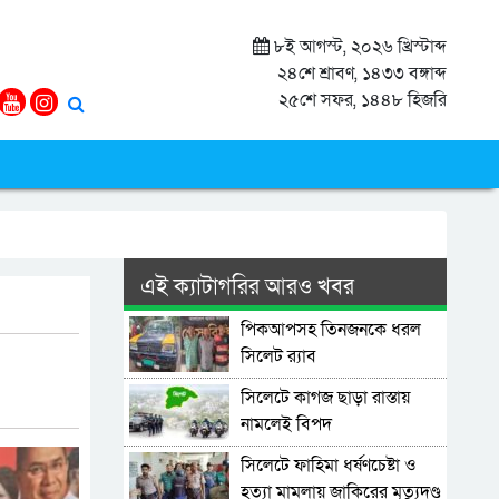
৮ই আগস্ট, ২০২৬ খ্রিস্টাব্দ
২৪শে শ্রাবণ, ১৪৩৩ বঙ্গাব্দ
২৫শে সফর, ১৪৪৮ হিজরি
এই ক্যাটাগরির আরও খবর
পিকআপসহ তিনজনকে ধরল
সিলেট র‌্যাব
সিলেটে কাগজ ছাড়া রাস্তায়
নামলেই বিপদ
সিলেটে ফাহিমা ধর্ষণচেষ্টা ও
হত্যা মামলায় জাকিরের মৃত্যুদণ্ড