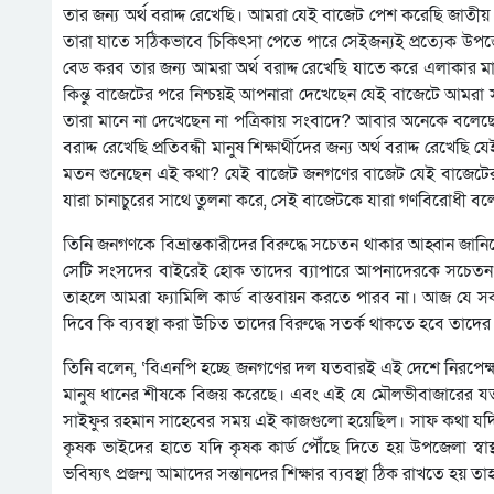
তার জন্য অর্থ বরাদ্দ রেখেছি। আমরা যেই বাজেট পেশ করেছি জাতী
তারা যাতে সঠিকভাবে চিকিৎসা পেতে পারে সেইজন্যই প্রত্যেক উপ
বেড করব তার জন্য আমরা অর্থ বরাদ্দ রেখেছি যাতে করে এলাকার মানুষ
কিন্তু বাজেটের পরে নিশ্চয়ই আপনারা দেখেছেন যেই বাজেটে আমরা স
তারা মানে না দেখেছেন না পত্রিকায় সংবাদে? আবার অনেকে বলেছে যে
বরাদ্দ রেখেছি প্রতিবন্ধী মানুষ শিক্ষার্থীদের জন্য অর্থ বরাদ্দ রেখেছি
মতন শুনেছেন এই কথা? যেই বাজেট জনগণের বাজেট যেই বাজেটের মা
যারা চানাচুরের সাথে তুলনা করে, সেই বাজেটকে যারা গণবিরোধী বল
তিনি জনগণকে বিভ্রান্তকারীদের বিরুদ্ধে সচেতন থাকার আহ্বান জান
সেটি সংসদের বাইরেই হোক তাদের ব্যাপারে আপনাদেরকে সচেত
তাহলে আমরা ফ্যামিলি কার্ড বাস্তবায়ন করতে পারব না। আজ যে স
দিবে কি ব্যবস্থা করা উচিত তাদের বিরুদ্ধে সতর্ক থাকতে হবে তাদ
তিনি বলেন, ‘বিএনপি হচ্ছে জনগণের দল যতবারই এই দেশে নিরপেক্ষ 
মানুষ ধানের শীষকে বিজয় করেছে। এবং এই যে মৌলভীবাজারের যতগ
সাইফুর রহমান সাহেবের সময় এই কাজগুলো হয়েছিল। সাফ কথা যদি দে
কৃষক ভাইদের হাতে যদি কৃষক কার্ড পৌঁছে দিতে হয় উপজেলা স্ব
ভবিষ্যৎ প্রজন্ম আমাদের সন্তানদের শিক্ষার ব্যবস্থা ঠিক রাখতে হয়