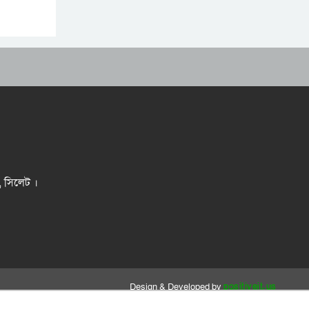
র, সিলেট ।
Design & Developed by
positiveit.us