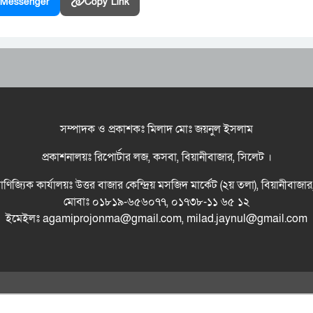
Messenger
Copy Link
সম্পাদক ও প্রকাশকঃ মিলাদ মোঃ জয়নুল ইসলাম
প্রকাশনালয়ঃ রিপোর্টার লজ, কসবা, বিয়ানীবাজার, সিলেট ।
বাণিজ্যিক কার্যালয়ঃ উত্তর বাজার কেন্দ্রিয় মসজিদ মার্কেট (২য় তলা), বিয়ানীবাজা
মোবাঃ ০১৮১৯-৬৫৬০৭৭, ০১৭৩৮-১১ ৬৫ ১২
ইমেইলঃ agamiprojonma@gmail.com, milad.jaynul@gmail.com