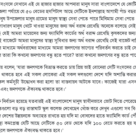
য় সংসদে সেখানে এই যে হাজার হাজার আপনারা মানুষ সারা বাংলাদেশে যে কোটি
জেলা পর্যায়ে যে ৫০ বেডের হসপিটাল আছে সেটিকে ইনশাল্লাহ আগামী পাঁচ ব
 উপজেলার মানুষ গ্রামের মানুষ স্বাস্থ্য সেবা পেতে পারে মিনিমাম সেবা পেতে
াধারণ মানুষ খেটে খাওয়া মানুষের জন্য অর্থ বরাদ্দ রেখেছি অনেকে বলেছে সে
ই আমরা মায়েদের জন্য ফ্যামিলি কার্ডের অর্থ বরাদ্দ রেখেছি কৃষকদের জন্য 
 যেই বাজেটে আমরা মানুষের স্বাস্থ্য সুবিধার জন্য অর্থ বরাদ্দ রেখেছি সেই বাজেট ন
ধ্যমে অর্থবরাদ্দের মাধ্যমে আমরা জনগণের ভাগ্যের পরিবর্তন করতে চাই 
ে তারা কি কখনো জনগণের বন্ধু হতে পারে? তারা কখনো জনগণের বন্ধু হতে পার
িয়ে বলেন, ‘যারা জনগণকে বিভ্রান্ত করতে চায় প্রিয় ভাই বোনেরা সেটি সংসদে
ন থাকতে হবে এই সকল লোকেরা এই সকল দলগুলো দেশে যদি অশান্তি করার
কল কর্মসূচী উদ্ধোধন করা হলো তা বাস্তবায়ন আটকে যাবে। কাজেই যারা এস
ের এবং জনগণকে ঐক্যবদ্ধ থাকতে হবে।’
নির্বাচন হয়েছে যতবারই এই বাংলাদেশে মানুষ স্বাধীনভাবে ভোট দিতে পেরেছে 
ুলো বড় বড় রাস্তাঘাট স্কুল কলেজ দেখেছেন খোঁজ করে দেখুন এগুলো সব ব
শের উন্নয়নকে অব্যাহত রাখতে হয় যদি মা বোনদের হাতে ফ্যামিলি কার্ড পৌ
াস্থ্য কমপ্লেক্স যেটি আছে সেটিকে ৫০ বেড থেকে যদি ১০০ বেডে করতে হয়
 তাহলে জনগণকে ঐক্যবদ্ধ থাকতে হবে।’