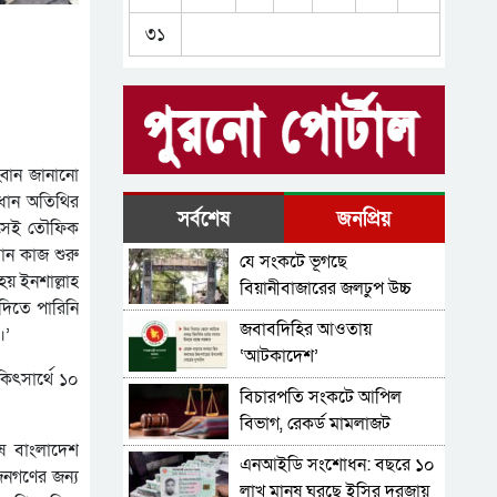
আব্দুল্লাহ হত্যা কাণ্ড, সিলেট
৩১
র‌্যাব ধরল মালেককে
ব্যারিস্টার সুমনের জামিন স্থগিত
সিলেটে যে দুই ভাইরাস প্রাণ
নিল ৩ জনের
্বান জানানো
্রধান অতিথির
মোটরসাইকেল চালকদের জন্য
সর্বশেষ
জনপ্রিয়
কে সেই তৌফিক
যে সতর্কতা জারি করল প্রশাসন
ান কাজ শুরু
যে সংকটে ভূগছে
যশোর থেকে স্কুলছাত্রী নিয়ে
য় ইনশাল্লাহ
বিয়ানীবাজারের জলঢুপ উচ্চ
সিলেটে যুবক, অতঃপর যা
দিতে পারিনি
বিদ্যালয়
জবাবদিহির আওতায়
ঘটলো
।’
‘আটকাদেশ’
কিৎসার্থে ১০
বিচারপতি সংকটে আপিল
বিভাগ, রেকর্ড মামলাজট
ুষ বাংলাদেশ
এনআইডি সংশোধন: বছরে ১০
জনগণের জন্য
লাখ মানুষ ঘুরছে ইসির দরজায়