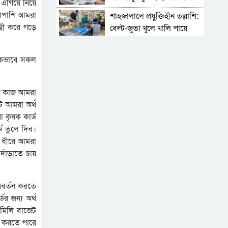
 এগিয়ে নিয়ে
াপাশি আমরা
শাহজালালে প্রযুক্তিহীন তল্লাশি:
্বী করে গড়ে
বেল্ট-জুতা খুলে খালি পায়ে
দাঁড়িয়ে থাকতে হয় যাত্রীদের
একের পর এক অনুষ্ঠানে
হট্টগোল, নেপথ্যে কী
মিকভাবে সকল
পিকআপসহ তিনজনকে ধরল
সিলেট র‌্যাব
 এই কাজ আমরা
 আমরা অর্থ
সিলেটে কাগজ ছাড়া রাস্তায়
 কৃষক কার্ড
নামলেই বিপদ
ড তুলে দিব।
নতুন কর্মসূচির ঘোষণা জামায়াত
ে ধীরে আমরা
জোটের
 দাঁড়াতে চায়
‘প্রিয়তমা আমার জীবনের
আশীর্বাদ’
িবর্তন করতে
র জন্য অর্থ
“দুর্নীতিতে চ্যাম্পিয়ন হওয়ার
ামিলি বাজেট
সহজ উপায় সংসদ সদস্য এবং
া করতে পারে
প্রশাসন একাকার হয়ে যাওয়া”