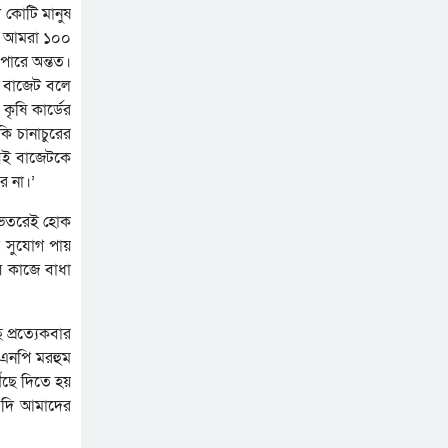
রাষ্ট্রপতি নির্বাচনের তারিখ
 কোটি মানুষ
ঘোষণা
ছর আমরা ১০০
 পারে অন্তত।
সিলেটে ফাহিমা ধর্ষণচেষ্টা ও
ই বাজেট বলে
হত্যা মামলায় জাকিরের মৃত্যুদণ্ড
কৃষি কার্ডের
সিলেটে হামের উপসর্গ আরও ২
াকি চানাচুরের
শিশুর মৃত্যু
সেই বাজেটকে
ে না।’
ভুলের জন্য ক্ষমা চাইলেন
ইনফান্তিনো, থাকছেন ফিফা
র ভেতরেই হোক
সভাপতি হিসেবেই
 সুযোগ পায়
ব কাজে বাধা
প্রত্যেকবার
িএনপি মরহুম
ঁছে দিতে হয়
 যদি আমাদের