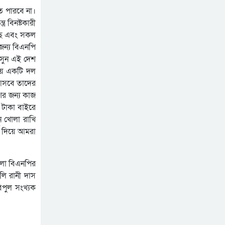
ে পারবে না।
র বিনষ্টকারী
েছে এবং সকল
জন্য বিএনপি
সুন এই দেশ
য়ে একটি দল
 আসবে তাদের
ের জন্য কাজ
 টাকা বাইরে
ন খোলা রাখি
থ দিয়ে আমরা
েলা বিএনপির
লি রানী দাস
বিপুল সংখ্যক