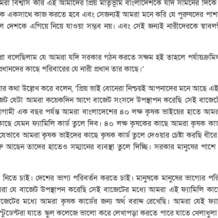
া বিশ্বাস করি এই আমাদের প্রিয় মাতৃভূমি বাংলাদেশকে যদি সামনের দিকে
একসাথে কাজ করতে হবে এবং সেজন্যই আমরা মনে করি যে পুরুষদের পাশ
হলে দেশকে এগিয়ে নিয়ে যাওয়া সম্ভব নয়। এবং সেই জন্যই নারীদেরকে স্বাবলম
মরা বলেছিলাম যে আমরা যদি সরকার গঠন করতে সক্ষম হই তাহলে পর্যায়ক্র
্রধানদের কাছে পরিবারের যে নারী প্রধান তার কাছে।’
ল্পনার কথা উল্লেখ করে বলেন, ‘প্রিয় ভাই বোনেরা নিশ্চয়ই আপনাদের মনে আছে
াজেট যেটা আমরা কয়েকদিন আগে বাজেট সংসদে উপস্থাপন করেছি সেই বাজেটে
ামী এক বছর পর্যন্ত আমরা বাংলাদেশের ৪০ লক্ষ কৃষক ভাইয়ের হাতে আমরা
 যেমন ফ্যামিলি কার্ড তুলে দিব। ৪০ লক্ষ কৃষকের কাছে আমরা কৃষক কার্
ে যেভাবে আমরা কৃষক ভাইদের কাছে কৃষক কার্ড তুলে দেওয়ার চেষ্টা করছি ধীর
রু আছেন তাদের হাতেও সম্মানের ব্যবস্থা তুলে দিচ্ছি। সরকার মানুষের পাশে
িতে চাই। দেশের ভাগ্য পরিবর্তন করতে চাই। মানুষকে মানুষের ভাগ্যের পর
রা যে বাজেট উপস্থাপন করেছি সেই বাজেটের মধ্যে আমরা এই ফ্যামিলি কার্ডে
েটের মধ্যে আমরা কৃষক কার্ডের জন্য অর্থ বরাদ্দ রেখেছি। আমরা যেই ফ্য
টুডেন্টরা যাতে স্কুল কলেজে ভালো করে লেখাপড়া করতে পারে যাতে খেলাধুল