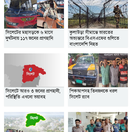
সিলেটের মহাসড়কে ৬ মাসে
কুলাউড়া সীমান্তে ভারতের
দুর্ঘটনায় ১১৭ জনের প্রাণহানি
অভ্যন্তরে বিএসএফের গুলিতে
বাংলাদেশি নিহত
সিলেটে আরও ৩ জনের প্রাণহানী,
পিকআপসহ তিনজনকে ধরল
পরিস্থিতি এখনো ভয়াবহ
সিলেট র‌্যাব