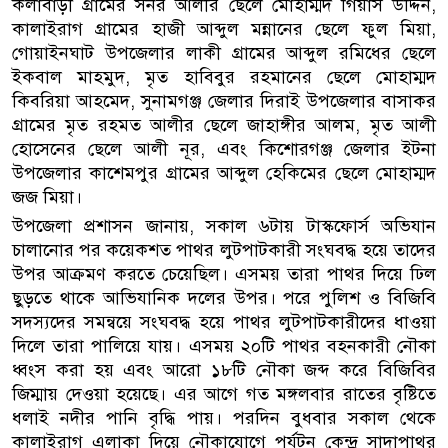
কলাবাড়ী গ্রামের সনর আলীর ছেলে মোহাম্মদ গিয়াস উদ্দিন,
কালাইরাগ গ্রামের হাজী আব্দুল মন্নানের ছেলে ফুল মিয়া,
গোয়াইনঘাট উপজেলার লাকী গ্রামের আব্দুল রমিধের ছেলে
ইকবাল মাহমুদ, মৃত হাবিবুর রহমানের ছেলে মোহাম্মদ
কিবরিয়া আহমেদ, সুনামগঞ্জ জেলার দিরাই উপজেলার বাসাকর
গ্রামের মৃত রহমত আলীর ছেলে জাহাঙ্গীর আলম, মৃত আলী
হোসেনের ছেলে আলী নূর, এবং কিশোরগঞ্জ জেলার ইটনা
উপজেলার কাশেমপুর গ্রামের আব্দুল হেকিমের ছেলে মোহাম্মদ
জজ মিয়া।
উপজেলা প্রশাসন জানায়, সকাল ৬টায় টাস্কফোর্স অভিযান
চালানোর পর কয়েকশত পাথর লুটপাটকারী সংঘবদ্ধ হয়ে তাদের
উপর আক্রমণ করতে চেয়েছিল। এসময় তারা পাথর দিয়ে ঢিল
ছুড়তে থাকে আভিযানিক দলের উপর। পরে পুলিশ ও বিজিবি
সদস্যদের সমন্বয়ে সংঘবদ্ধ হয়ে পাথর লুটপাটকারীদের ধাওয়া
দিলে তারা পালিয়ে যায়। এসময় ২০টি পাথর বহনকারী নৌকা
ধ্বংস করা হয় এবং আরো ১৮টি নৌকা জব্দ করে বিজিবির
জিম্মায় দেওয়া হয়েছে। এর আগে গত মঙ্গলবার রাতের বৃষ্টিতে
ধলাই নদীর পানি বৃদ্ধি পায়। পরদিন বুধবার সকাল থেকে
কালাইরাগ এলাকা দিয়ে নৌকাযোগে পর্যটন কেন্দ্র সাদাপাথর