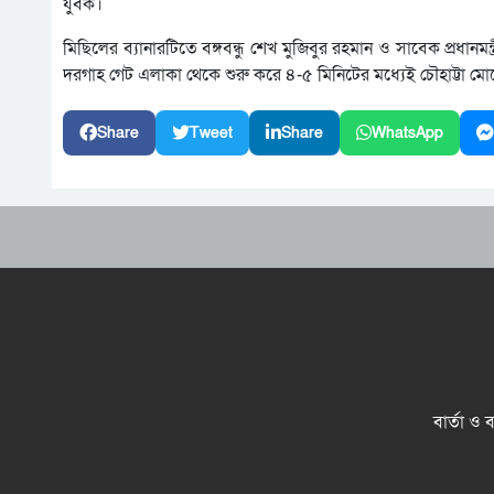
যুবক।
মিছিলের ব্যানারটিতে বঙ্গবন্ধু শেখ মুজিবুর রহমান ও সাবেক প্রধানমন্ত
দরগাহ গেট এলাকা থেকে শুরু করে ৪-৫ মিনিটের মধ্যেই চৌহাট্টা ম
Share
Tweet
Share
WhatsApp
বার্তা ও 