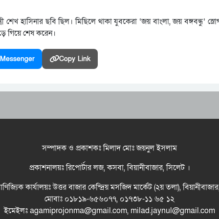
্রী শেখ হাসিনার ছবি ছিল। মিছিলে থাকা যুবকেরা ‘জয় বাংলা, জয় বঙ্গবন্ধু’ স্লোগ
োড়ে গিয়ে শেষ করেন।
Messenger
Copy Link
সম্পাদক ও প্রকাশকঃ মিলাদ মোঃ জয়নুল ইসলাম
প্রকাশনালয়ঃ রিপোর্টার লজ, কসবা, বিয়ানীবাজার, সিলেট ।
বাণিজ্যিক কার্যালয়ঃ উত্তর বাজার কেন্দ্রিয় মসজিদ মার্কেট (২য় তলা), বিয়ানীবাজা
মোবাঃ ০১৮১৯-৬৫৬০৭৭, ০১৭৩৮-১১ ৬৫ ১২
ইমেইলঃ agamiprojonma@gmail.com, milad.jaynul@gmail.com