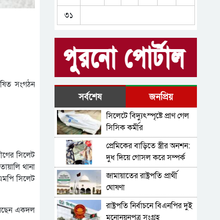
সিলেটের জোড়া ব্রিজের পাশ
৩১
থেকে আটক ফরহাদ- বাদশা
সিলেটে সড়ক দুর্ঘটনায় প্রাণ
গেল যুবকের
সিলেটে আরও দুইজনের মৃত্যু,
হাসপাতালে ৩ শতাধিক
ঘোষিত সংগঠন
সিলেটের মাস্টারপ্ল্যান
সর্বশেষ
জনপ্রিয়
বাস্তবায়নে ঢাকায় উচ্চপর্যায়ে যা
সিলেটে বিদ্যুৎস্পৃষ্টে প্রাণ গেল
হল
সিলেটে বিচার নিয়ে হতাশ ৬
সিসিক কর্মীর
শহীদ পরিবার
প্রেমিকের বাড়িতে স্ত্রীর অনশন:
লীগের সিলেট
দুধ দিয়ে গোসল করে সম্পর্ক
োয়ালি থানা
বিচ্ছেদ স্বামীর
জামায়াতের রাষ্ট্রপতি প্রার্থী
সএমপি সিলেট
ঘোষণা
রাষ্ট্রপতি নির্বাচনে বিএনপির দুই
করেছেন একদল
মনোনয়নপত্র সংগ্রহ