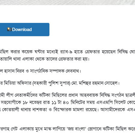
Download
মিছিল করার কয়েক ঘন্টার মধ্যেই র‍্যাব-৯ হাতে গ্রেফতার হয়েছেন নিষিদ্ধ 
তোয়ালি থানা এলাকা থেকে তাদের গ্রেফতার করা হয়।
িবুল হাসান নিরব ও সাংগঠনিক সম্পাদক দেবনাথ।
 এর মিডিয়া অফিসার (সহকারী পুলিশ সুপার) মো. মশিহুর রহমান সোহেল।
ী লীগ নেতাকর্মীদের ঝটিকা মিছিলের প্রধান আহব্বায়ক নিষিদ্ধ সংগঠন ছাত্র
ন সহযোগীকে ১৮ নভেম্বর রাত ১১ টা ৪০ মিনিটের সময় এসএমপি সিলেট কোত
ুদ্ধে কোতয়ালী থানায় নাশকতা ও বিস্ফোরক মামলা রয়েছে। আসামীদেরকে এ
রগাহ গেট এলাকায় মুখে মাস্ক লাগিয়ে ‘জয় বাংলা’ স্লোগানে ঝটিকা মিছিল 