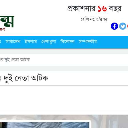
প্রকাশনার
১৬
বছর
রেজি নং: চ/৫৭৫
ি
সারাদেশ
ইসলাম
খেলাধুলা
বিনোদন
সম্পাদকীয়
ীগের দুই নেতা আটক
গের দুই নেতা আটক