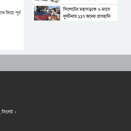
সিলেটের মহাসড়কে ৬ মাসে
ান দিয়ে পূর্ব
দুর্ঘটনায় ১১৭ জনের প্রাণহানি
জৈন্তাপুরে বাস চাপায় বৃদ্ধ নিহত,
সড়ক অবরোধ
কুলাউড়া সীমান্তে ভারতের
অভ্যন্তরে বিএসএফের গুলিতে
বাংলাদেশি নিহত
সিলেটে আরও ৩ জনের
প্রাণহানী, পরিস্থিতি এখনো
ভয়াবহ
মহেশখালীর মাতারবাড়িতে
পৌঁছেছেন প্রধানমন্ত্রী
হেলিকপ্টারে মহেশখালীর পথে
প্রধানমন্ত্রী
র, সিলেট ।
৬ সদস্যের পরিবার চালাতে
গ্যারেজে কাজ করে ৮ বছরের
শিশু