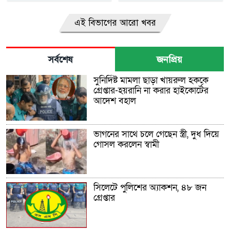
এই বিভাগের আরো খবর
সর্বশেষ
জনপ্রিয়
সুনির্দিষ্ট মামলা ছাড়া খায়রুল হককে
গ্রেপ্তার-হয়রানি না করার হাইকোর্টের
আদেশ বহাল
ভাগনের সাথে চলে গেছেন স্ত্রী, দুধ দিয়ে
গোসল করলেন স্বামী
সিলেটে পুলিশের অ্যাকশন, ৪৮ জন
গ্রেপ্তার