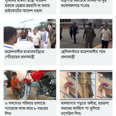
সুনির্দিষ্ট মামলা ছাড়া খায়রুল
রাষ্ট্রপতি নির্বাচনে বিএনপির দুই
হককে গ্রেপ্তার-হয়রানি না করার
মনোনয়নপত্র সংগ্রহ
হাইকোর্টের আদেশ বহাল
মহেশখালীর মাতারবাড়িতে
হেলিকপ্টারে মহেশখালীর পথে
পৌঁছেছেন প্রধানমন্ত্রী
প্রধানমন্ত্রী
৬ সদস্যের পরিবার চালাতে
মাদরাসায় পড়তে অনীহা, ছয়তলা
গ্যারেজে কাজ করে ৮ বছরের
ভবনের কার্নিশে পা ঝুলিয়ে
শিশু
বসেছিল শিশু