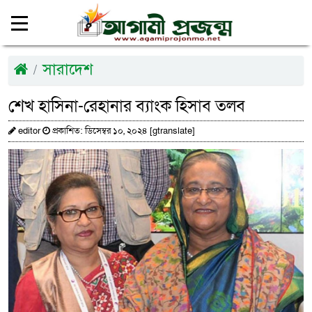
সারাদেশ
শেখ হাসিনা-রেহানার ব্যাংক হিসাব তলব
editor
প্রকাশিত: ডিসেম্বর ১০, ২০২৪ [gtranslate]