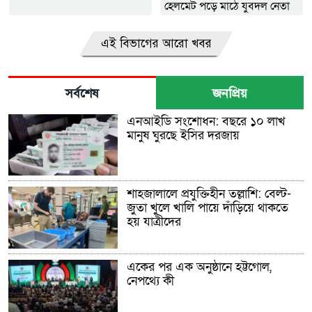
হেলমেট পড়ে মাঠে যুবদল নেতা
নয়ন
এই বিভাগের আরো খবর
সর্বশেষ
জনপ্রিয়
এনআইডি সংশোধন: বছরে ১০ লাখ
মানুষ ঘুরছে ইসির দরজায়
শাহজালালে প্রযুক্তিহীন তল্লাশি: বেল্ট-
জুতা খুলে খালি পায়ে দাঁড়িয়ে থাকতে
হয় যাত্রীদের
একের পর এক অনুষ্ঠানে হট্টগোল,
নেপথ্যে কী