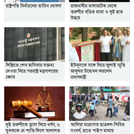
রাষ্ট্রপতি নির্বাচনের তারিখ ঘোষণা
রাজধানীর মাদারটেক থেকে
তরুণীর খণ্ডিত মাথা ও দুই হাত
উদ্ধার
দিল্লিতে শেখ হাসিনার বক্তব্য
ইউনূসকে সঙ্গে নিয়ে জুলাই স্মৃতি
দেওয়া নিয়ে পররাষ্ট্র মন্ত্রণালয়ের
জাদুঘর উদ্বোধন করলেন
ক্ষোভ
প্রধানমন্ত্রী
দুই তরুণীকে তুলে নিয়ে ধর্ষণ, ৬
আলিয়া মাদ্রাসায় ছাত্রদল-শিবির
যুবককে যে শাস্তি দিলে আদালত
সংঘর্ষ, হাতে পাইপ মাথায়