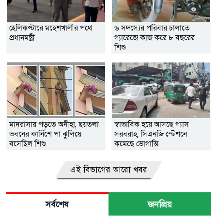
হেলিকপ্টারে মহেশখালীর পথে
৬ সদস্যের পরিবার চালাতে
প্রধানমন্ত্রী
গ্যারেজে কাজ করে ৮ বছরের
শিশু
মাদরাসায় পড়তে অনীহা, ছয়তলা
স্বাভাবিক হয়ে আসছে গ্যাস
ভবনের কার্নিশে পা ঝুলিয়ে
সরবরাহ, সিএনজি স্টেশনে
বসেছিল শিশু
কমেছে ভোগান্তি
এই বিভাগের আরো খবর
সর্বশেষ
জনপ্রিয়