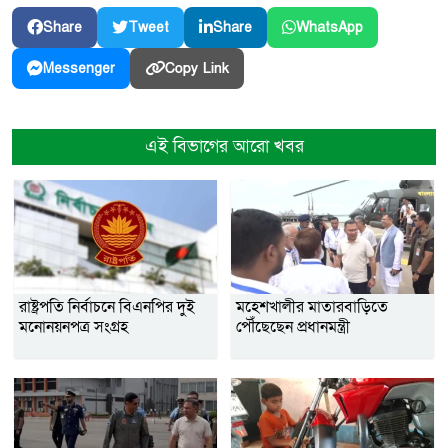
Share
Tweet
Share
WhatsApp
Copy Link
Messenger
এই বিভাগের আরো খবর
রাষ্ট্রপতি নির্বাচনে বিএনপির দুই
মহেশখালীর মাতারবাড়িতে
মনোনয়নপত্র সংগ্রহ
পৌঁছেছেন প্রধানমন্ত্রী