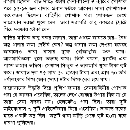
বাসায় ছিলেন। রাত সাড়ে ৩টায় সেনাবাহিনী ও র‌্যাবের পোশাক
পরে ১৫-১৬ জন বাসার প্রধান ফটকে আসেন। সাদা পোশাকেও
কয়েকজন ছিলেন। বাহিনীর পোশাক পরা লোকজন দেখে
দারোয়ান দরজা খুলে দেন। তারা সরাসরি আবু বকরের ফ্ল্যাটে
গিয়ে দরজায় টোকা দেন।
বাড়ির মালিক আবু বকর জানান, তারা প্রথমে জানতে চায়– বৈধ
অস্ত্র থানায় জমা দেইনি কেন? অস্ত্র থানায় জমা দেওয়া হয়েছে
জানালেও তারা বাসায় ঢুকে খোঁজাখুজি শুরু করে।
আলমারিগুলো খুলে তছনছ করে। তিনি বলেন, ফ্ল্যাটের এক
পাশে আমার অফিস। সেখানে সিন্দুক ও আলমারি খুলে টাকা লুট
করে। ডাকাত দল ৭৫ লাখ ৫০ হাজার টাকা এবং প্রায় ৭০ ভরি
স্বর্ণালংকার নিয়ে ভোর সোয়া ৪টার দিকে বের হয়ে যায়।
দারোয়ানের উদ্ধৃতি দিয়ে পুলিশ জানায়, সেনাবাহিনীর পোশাক
পরা যে কয়জন এসেছিল, তাদের দেখে বোঝার উপায় ছিল না যে
তারা সেনা সদস্য নয়। হেলমেটও পরা ছিল। তারা দুটি
মাইক্রোবাস ও দুটি প্রাইভেটকার নিয়ে এসেছিল। ডাকাত দলের
হাতে একটি অস্ত্র ছিল। অস্ত্রটি থানা-ফাঁড়ি থেকে লুট হওয়া বলে
ধারণা পুলিশের।