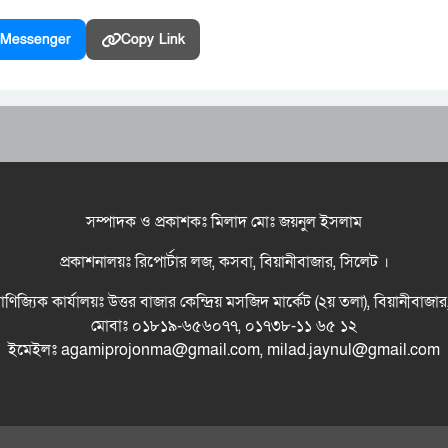
Messenger
Copy Link
সম্পাদক ও প্রকাশকঃ মিলাদ মোঃ জয়নুল ইসলাম
প্রকাশনালয়ঃ রিপোর্টার লজ, কসবা, বিয়ানীবাজার, সিলেট ।
বাণিজ্যিক কার্যালয়ঃ উত্তর বাজার কেন্দ্রিয় মসজিদ মার্কেট (২য় তলা), বিয়ানীবাজা
মোবাঃ ০১৮১৯-৬৫৬০৭৭, ০১৭৩৮-১১ ৬৫ ১২
ইমেইলঃ agamiprojonma@gmail.com, milad.jaynul@gmail.com