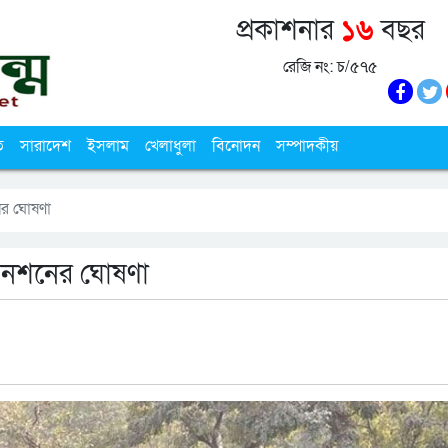
প্রকাশনার
১৬
বছর
রেজি নং: চ/৫৭৫
ি
সারাদেশ
ইসলাম
খেলাধুলা
বিনোদন
সম্পাদকীয়
 ঘোষণা
নশনের ঘোষণা