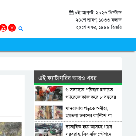
৮ই আগস্ট, ২০২৬ খ্রিস্টাব্দ
২৪শে শ্রাবণ, ১৪৩৩ বঙ্গাব্দ
২৫শে সফর, ১৪৪৮ হিজরি
এই ক্যাটাগরির আরও খবর
৬ সদস্যের পরিবার চালাতে
গ্যারেজে কাজ করে ৮ বছরের
শিশু
মাদরাসায় পড়তে অনীহা,
ছয়তলা ভবনের কার্নিশে পা
ঝুলিয়ে বসেছিল শিশু
স্বাভাবিক হয়ে আসছে গ্যাস
সরবরাহ, সিএনজি স্টেশনে