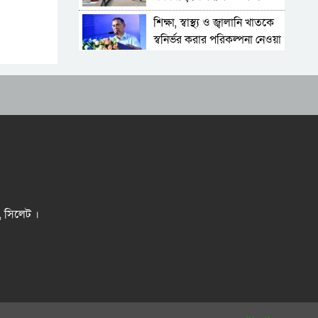
কমেছে ভোগান্তি
শিক্ষা, স্বাস্থ্য ও জ্বালানি খাতকে
স্বনির্ভর করার পরিকল্পনা নেওয়া
হয়েছে: প্রধানমন্ত্রী
ডিজিটাল দস্যুতা
শিক্ষায় উল্টো স্রোত, বাড়ছে
শিক্ষার্থী ঝরে পড়ার হার
চীন-ভারত পিছিয়ে,
বাংলাদেশের সামনে নতুন
সম্ভাবনা
মিটার একবার, ভাড়া ও চার্জ
আজীবন
র, সিলেট ।
যে সংকটে ভূগছে
বিয়ানীবাজারের জলঢুপ উচ্চ
বিদ্যালয়
জবাবদিহির আওতায়
‘আটকাদেশ’