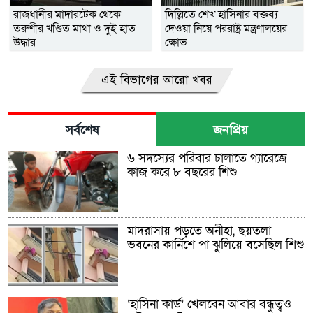
রাজধানীর মাদারটেক থেকে
দিল্লিতে শেখ হাসিনার বক্তব্য
তরুণীর খণ্ডিত মাথা ও দুই হাত
দেওয়া নিয়ে পররাষ্ট্র মন্ত্রণালয়ের
উদ্ধার
ক্ষোভ
এই বিভাগের আরো খবর
সর্বশেষ
জনপ্রিয়
৬ সদস্যের পরিবার চালাতে গ্যারেজে
কাজ করে ৮ বছরের শিশু
মাদরাসায় পড়তে অনীহা, ছয়তলা
ভবনের কার্নিশে পা ঝুলিয়ে বসেছিল শিশু
‘হাসিনা কার্ড’ খেলবেন আবার বন্ধুত্বও