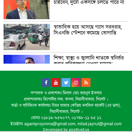
চাইবেন, দুটো একসঙ্গে চলতে পারে না
স্বাভাবিক হয়ে আসছে গ্যাস সরবরাহ,
সিএনজি স্টেশনে কমেছে ভোগান্তি
শিক্ষা, স্বাস্থ্য ও জ্বালানি খাতকে স্বনির্ভর
করার পরিকল্পনা নেওয়া হয়েছে:
প্রধানমন্ত্রী
ডিজিটাল দস্যুতা
সম্পাদক ও প্রকাশকঃ মিলাদ মোঃ জয়নুল ইসলাম
প্রকাশনালয়ঃ রিপোর্টার লজ, কসবা, বিয়ানীবাজার, সিলেট ।
বার্তা ও বাণিজ্যিক কার্যালয়ঃ উত্তর বাজার কেন্দ্রিয় মসজিদ মার্কেট (২য় তলা),
বিয়ানীবাজার, সিলেট ।
মোবাঃ ০১৮১৯-৬৫৬০৭৭, ০১৭৩৮-১১ ৬৫ ১২
শিক্ষায় উল্টো স্রোত, বাড়ছে শিক্ষার্থী
ইমেইলঃ agamiprojonma@gmail.com, milad.jaynul@gmail.com
ঝরে পড়ার হার
Developed by
positiveit.us