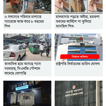
৬ সদস্যের পরিবার চালাতে
মাদরাসায় পড়তে অনীহা, ছয়তলা
গ্যারেজে কাজ করে ৮ বছরের
ভবনের কার্নিশে পা ঝুলিয়ে
শিশু
বসেছিল শিশু
স্বাভাবিক হয়ে আসছে গ্যাস
রাষ্ট্রপতি নির্বাচনের তারিখ ঘোষণা
সরবরাহ, সিএনজি স্টেশনে
কমেছে ভোগান্তি