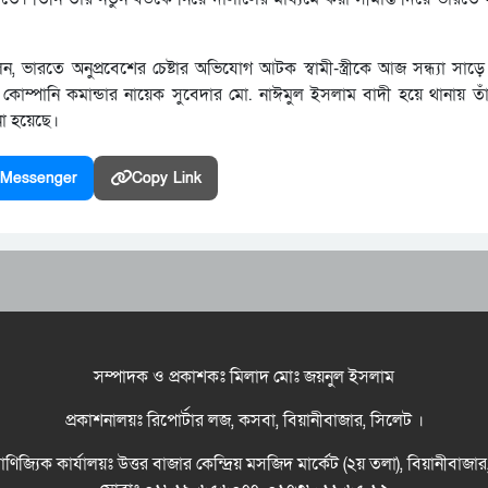
, ভারতে অনুপ্রবেশের চেষ্টার অভিযোগ আটক স্বামী-স্ত্রীকে আজ সন্ধ্যা সাড়
 কোম্পানি কমান্ডার নায়েক সুবেদার মো. নাঈমুল ইসলাম বাদী হয়ে থানায় তাঁদ
নো হয়েছে।
Messenger
Copy Link
সম্পাদক ও প্রকাশকঃ মিলাদ মোঃ জয়নুল ইসলাম
প্রকাশনালয়ঃ রিপোর্টার লজ, কসবা, বিয়ানীবাজার, সিলেট ।
বাণিজ্যিক কার্যালয়ঃ উত্তর বাজার কেন্দ্রিয় মসজিদ মার্কেট (২য় তলা), বিয়ানীবাজা