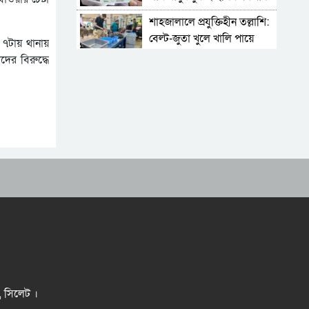
শাহজালালে প্রযুক্তিহীন তল্লাশি:
বেল্ট-জুতা খুলে খালি পায়ে
ে ৭টায় থানায়
দাঁড়িয়ে থাকতে হয় যাত্রীদের
ের বিরুদ্ধে
একের পর এক অনুষ্ঠানে
হট্টগোল, নেপথ্যে কী
পিকআপসহ তিনজনকে ধরল
সিলেট র‌্যাব
সিলেটে কাগজ ছাড়া রাস্তায়
নামলেই বিপদ
নতুন কর্মসূচির ঘোষণা জামায়াত
জোটের
‘প্রিয়তমা আমার জীবনের
আশীর্বাদ’
“দুর্নীতিতে চ্যাম্পিয়ন হওয়ার
সহজ উপায় সংসদ সদস্য এবং
র, সিলেট ।
প্রশাসন একাকার হয়ে যাওয়া”