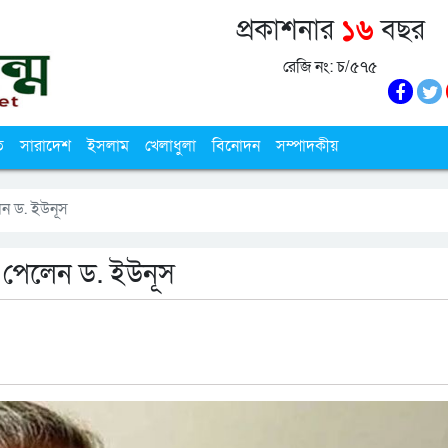
প্রকাশনার
১৬
বছর
রেজি নং: চ/৫৭৫
ি
সারাদেশ
ইসলাম
খেলাধুলা
বিনোদন
সম্পাদকীয়
েন ড. ইউনূস
 পেলেন ড. ইউনূস