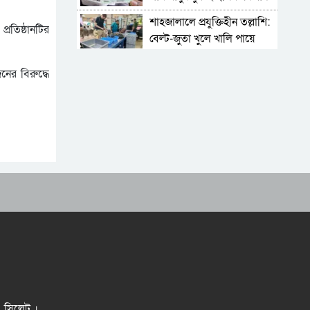
শাহজালালে প্রযুক্তিহীন তল্লাশি:
রতিষ্ঠানটির
বেল্ট-জুতা খুলে খালি পায়ে
দাঁড়িয়ে থাকতে হয় যাত্রীদের
একের পর এক অনুষ্ঠানে
নের বিরুদ্ধে
হট্টগোল, নেপথ্যে কী
পিকআপসহ তিনজনকে ধরল
সিলেট র‌্যাব
সিলেটে কাগজ ছাড়া রাস্তায়
নামলেই বিপদ
নতুন কর্মসূচির ঘোষণা জামায়াত
জোটের
‘প্রিয়তমা আমার জীবনের
আশীর্বাদ’
“দুর্নীতিতে চ্যাম্পিয়ন হওয়ার
সহজ উপায় সংসদ সদস্য এবং
প্রশাসন একাকার হয়ে যাওয়া”
র, সিলেট ।