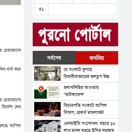
দুই বছর পরও সাগরের শূন্যতা,
৩১
বিচার চেয়ে অপেক্ষায় পরিবার
প্রধানমন্ত্রীর সঙ্গে যুক্তরাষ্ট্রের
বিশেষ দূত সার্জিও গরের
সাক্ষাৎ
দুই বছরের প্রেমের পর বিয়ের
দাবিতে প্রেমিকের বাড়িতে
র চেয়ারম্যান
তরুণীর অনশন
সিলেটসহ গোলাপগঞ্জে
সর্বশেষ
জনপ্রিয়
এনসিপির গাড়িবহরে হামলা,
ন ধার্য করা
যে সংকটে ভূগছে
সারজিসের গাড়ি ভাঙচুর
তিন থানায় নতুন ওসি, ৬ পুলিশ
বিয়ানীবাজারের জলঢুপ উচ্চ
পরিদর্শকের বদলি
বিদ্যালয়
জবাবদিহির আওতায়
‘আটকাদেশ’
 চেয়ারম্যান
বিচারপতি সংকটে আপিল
নির্দেশ দেন
বিভাগ, রেকর্ড মামলাজট
এনআইডি সংশোধন: বছরে ১০
ুদ্ধে আপিল
লাখ মানুষ ঘুরছে ইসির দরজায়