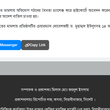
ের মামলায় অভিযোগ গঠনের বৈধতা চ্যালেঞ্জ করে হাইকোর্টে আবেদন করেন প্
ের আদেশ বাতিল চাওয়া হয়।
তের মামলায় প্রতিষ্ঠানটির চেয়ারম্যান নোবেলজয়ী ড. মুহাম্মদ ইউনূসসহ ১৪ জ
Messenger
Copy Link
সম্পাদক ও প্রকাশকঃ মিলাদ মোঃ জয়নুল ইসলাম
প্রকাশনালয়ঃ রিপোর্টার লজ, কসবা, বিয়ানীবাজার, সিলেট ।
বাণিজ্যিক কার্যালয়ঃ উত্তর বাজার কেন্দ্রিয় মসজিদ মার্কেট (২য় তলা), বিয়ানীবাজা