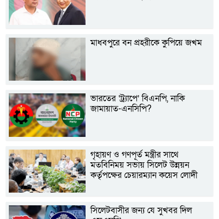
মাধবপুরে বন প্রহরীকে কুপিয়ে জখম
ভারতের ‘ট্র্যাপে’ বিএনপি, নাকি
জামায়াত-এনসিপি?
গৃহায়ণ ও গণপূর্ত মন্ত্রীর সাথে
মতবিনিময় সভায় সিলেট উন্নয়ন
কর্তৃপক্ষের চেয়ারম্যান কয়েস লোদী
সিলেটবাসীর জন্য যে সুখবর দিল