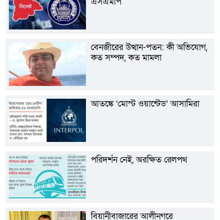
এসএমপি
বেনজীরের উত্থান-পতন: কী অভিযোগ,
কত সম্পদ, কত মামলা
আতঙ্কে ‘মোস্ট ওয়ান্টেড’ আসামিরা
পরিদর্শন নেই, অরক্ষিত রেলপথ
বিয়ানীবাজারের আলীনগরে