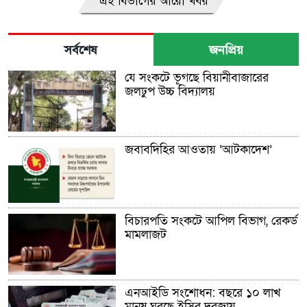
এই বিভাগের আরো খবর
সর্বশেষ
জনপ্রিয়
যে সংকটে ভূগছে বিয়ানীবাজারের
জলঢুপ উচ্চ বিদ্যালয়
জবাবদিহির আওতায় ‘আটকাদেশ’
বিচারপতি সংকটে আপিল বিভাগ, রেকর্ড
মামলাজট
এনআইডি সংশোধন: বছরে ১০ লাখ
মানুষ ঘুরছে ইসির দরজায়