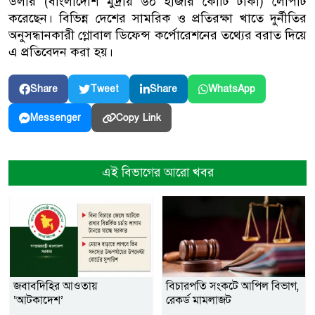
ডলার (বাংলাদেশি মুদ্রায় ৬০ হাজার কোটি টাকা) লোপাট
করেছেন। বিভিন্ন দেশের সামরিক ও প্রতিরক্ষা খাতে দুর্নীতির
অনুসন্ধানকারী গ্লোবাল ডিফেন্স কর্পোরেশনের তথ্যের বরাত দিয়ে
এ প্রতিবেদন করা হয়।
Share
Tweet
Share
WhatsApp
Copy Link
Messenger
এই বিভাগের আরো খবর
জবাবদিহির আওতায়
বিচারপতি সংকটে আপিল বিভাগ,
‘আটকাদেশ’
রেকর্ড মামলাজট