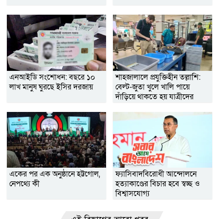
এনআইডি সংশোধন: বছরে ১০
শাহজালালে প্রযুক্তিহীন তল্লাশি:
লাখ মানুষ ঘুরছে ইসির দরজায়
বেল্ট-জুতা খুলে খালি পায়ে
দাঁড়িয়ে থাকতে হয় যাত্রীদের
একের পর এক অনুষ্ঠানে হট্টগোল,
ফ্যাসিবাদবিরোধী আন্দোলনে
নেপথ্যে কী
হত্যাকাণ্ডের বিচার হবে স্বচ্ছ ও
বিশ্বাসযোগ্য