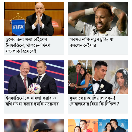
ভুলের জন্য ক্ষমা চাইলেন
অবসর নাকি নতুন চুক্তি, যা
ইনফান্তিনো, থাকছেন ফিফা
বললেন নেইমার
সভাপতি হিসেবেই
ইনফান্তিনোকে মামলা করার ও
ফুনচালের ক্যাথিড্রাল বুকড!
নথি নষ্ট না করার হুমকি উয়েফার
রোনালদোর বিয়ে কি নিশ্চিত?