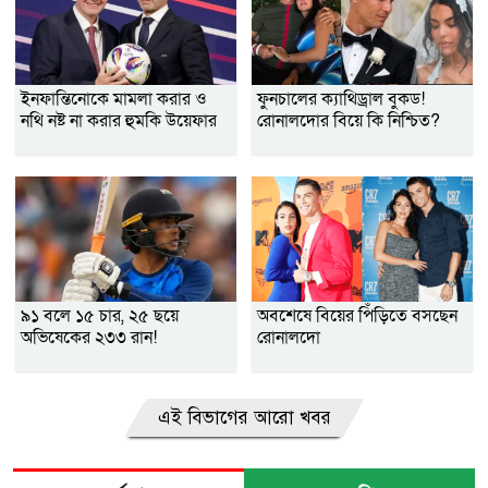
ইনফান্তিনোকে মামলা করার ও
ফুনচালের ক্যাথিড্রাল বুকড!
নথি নষ্ট না করার হুমকি উয়েফার
রোনালদোর বিয়ে কি নিশ্চিত?
৯১ বলে ১৫ চার, ২৫ ছয়ে
অবশেষে বিয়ের পিঁড়িতে বসছেন
অভিষেকের ২৩৩ রান!
রোনালদো
এই বিভাগের আরো খবর