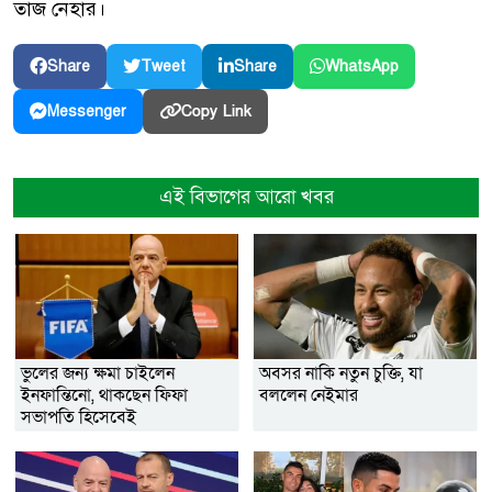
তাজ নেহার।
Share
Tweet
Share
WhatsApp
Copy Link
Messenger
এই বিভাগের আরো খবর
ভুলের জন্য ক্ষমা চাইলেন
অবসর নাকি নতুন চুক্তি, যা
ইনফান্তিনো, থাকছেন ফিফা
বললেন নেইমার
সভাপতি হিসেবেই