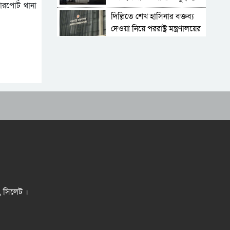
রপোর্ট থানা
উদ্ধার
দিল্লিতে শেখ হাসিনার বক্তব্য
দেওয়া নিয়ে পররাষ্ট্র মন্ত্রণালয়ের
ক্ষোভ
সিলেটের সাবেক মন্ত্রী-এমপিরা
কে কোথায়?
ফ্যাসিবাদবিরোধী আন্দোলনে
হত্যাকাণ্ডের বিচার হবে স্বচ্ছ ও
বিশ্বাসযোগ্য
শেখ হাসিনা যেভাবে ভারতে
পালিয়ে যেতে বাধ্য হন
যুক্তরাষ্ট্রের নজর এখন
বাংলাদেশে, ‘খুলছে’ শত কোটি
ডলারের বিনিয়োগের দুয়ার
বড়লেখায় জুলাই শহীদদের
স্মরণে সহকারী শিক্ষক সমিতির
র, সিলেট ।
মাসব্যাপী বৃক্ষরোপণ কর্মসূচির
সিলেটের জোড়া ব্রিজের পাশ
উদ্বোধন
থেকে আটক ফরহাদ- বাদশা