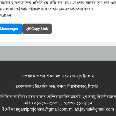
লেজ হাসপাতালের ওসিসি তে ভর্তি করা হয়। লেগুনার নম্বরের সূত্র ধরে এয়া
 থানা এলাকায় অভিযান পরিচালনা করে আসামিদের গ্রেফতার করে ।
 করেছেন।
Messenger
Copy Link
সম্পাদক ও প্রকাশকঃ মিলাদ মোঃ জয়নুল ইসলাম
প্রকাশনালয়ঃ রিপোর্টার লজ, কসবা, বিয়ানীবাজার, সিলেট ।
বাণিজ্যিক কার্যালয়ঃ উত্তর বাজার কেন্দ্রিয় মসজিদ মার্কেট (২য় তলা), বিয়ানীবাজা
মোবাঃ ০১৮১৯-৬৫৬০৭৭, ০১৭৩৮-১১ ৬৫ ১২
ইমেইলঃ agamiprojonma@gmail.com, milad.jaynul@gmail.com