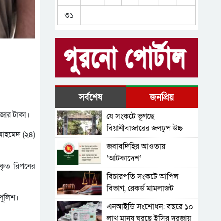
আব্দুল্লাহ হত্যা কাণ্ড, সিলেট
৩১
র‌্যাব ধরল মালেককে
ব্যারিস্টার সুমনের জামিন স্থগিত
সিলেটে যে দুই ভাইরাস প্রাণ
নিল ৩ জনের
মোটরসাইকেল চালকদের জন্য
সর্বশেষ
জনপ্রিয়
যে সতর্কতা জারি করল প্রশাসন
াজার টাকা।
যে সংকটে ভূগছে
যশোর থেকে স্কুলছাত্রী নিয়ে
বিয়ানীবাজারের জলঢুপ উচ্চ
 আহমেদ (২৪)
সিলেটে যুবক, অতঃপর যা
বিদ্যালয়
জবাবদিহির আওতায়
ঘটলো
‘আটকাদেশ’
রকৃত রিপনের
বিচারপতি সংকটে আপিল
বিভাগ, রেকর্ড মামলাজট
পুলিশ।
এনআইডি সংশোধন: বছরে ১০
লাখ মানুষ ঘুরছে ইসির দরজায়