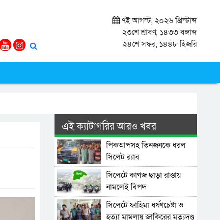
৭ই আগস্ট, ২০২৬ খ্রিস্টাব্দ
২৩শে শ্রাবণ, ১৪৩৩ বঙ্গাব্দ
২৪শে সফর, ১৪৪৮ হিজরি
এই ক্যাটাগরির আরও খবর
পিকআপসহ তিনজনকে ধরল
সিলেট র‌্যাব
সিলেটে কাগজ ছাড়া রাস্তায়
নামলেই বিপদ
সিলেটে ফাহিমা ধর্ষণচেষ্টা ও
হত্যা মামলায় জাকিরের মৃত্যুদণ্ড