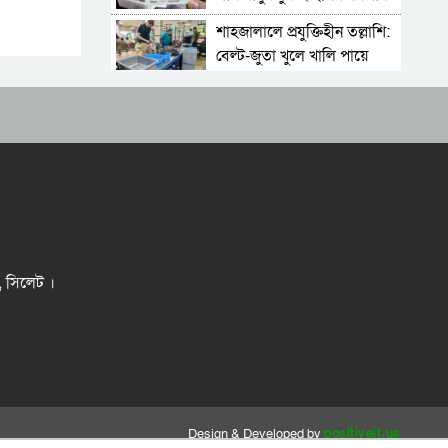
শাহজালালে প্রযুক্তিহীন তল্লাশি:
বেল্ট-জুতা খুলে খালি পায়ে
দাঁড়িয়ে থাকতে হয় যাত্রীদের
একের পর এক অনুষ্ঠানে
হট্টগোল, নেপথ্যে কী
পিকআপসহ তিনজনকে ধরল
সিলেট র‌্যাব
সিলেটে কাগজ ছাড়া রাস্তায়
নামলেই বিপদ
নতুন কর্মসূচির ঘোষণা জামায়াত
র, সিলেট ।
জোটের
‘প্রিয়তমা আমার জীবনের
আশীর্বাদ’
“দুর্নীতিতে চ্যাম্পিয়ন হওয়ার
সহজ উপায় সংসদ সদস্য এবং
Design & Developed by
positiveit.us
প্রশাসন একাকার হয়ে যাওয়া”