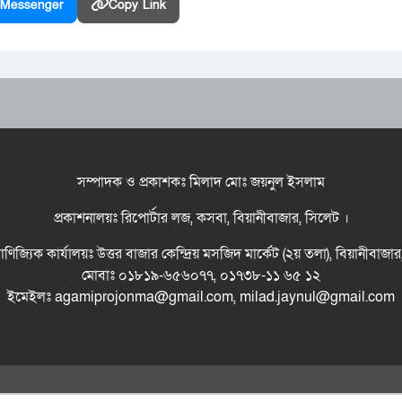
Messenger
Copy Link
সম্পাদক ও প্রকাশকঃ মিলাদ মোঃ জয়নুল ইসলাম
প্রকাশনালয়ঃ রিপোর্টার লজ, কসবা, বিয়ানীবাজার, সিলেট ।
বাণিজ্যিক কার্যালয়ঃ উত্তর বাজার কেন্দ্রিয় মসজিদ মার্কেট (২য় তলা), বিয়ানীবাজা
মোবাঃ ০১৮১৯-৬৫৬০৭৭, ০১৭৩৮-১১ ৬৫ ১২
ইমেইলঃ agamiprojonma@gmail.com, milad.jaynul@gmail.com