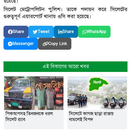
হয়েছে।
সিলেট মেট্রোপলিটন পুলিশ। তাকে পদায়ন করে সিলেটের
গুরুত্বপূর্ণ এয়ারপোর্ট থানায় ওসি করা হয়েছে।
Share
Tweet
Share
WhatsApp
Copy Link
Messenger
এই বিভাগের আরো খবর
পিকআপসহ তিনজনকে ধরল
সিলেটে কাগজ ছাড়া রাস্তায়
সিলেট র‌্যাব
নামলেই বিপদ