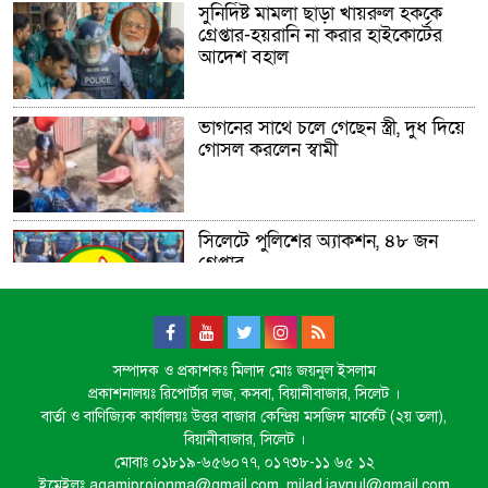
সুনির্দিষ্ট মামলা ছাড়া খায়রুল হককে
গ্রেপ্তার-হয়রানি না করার হাইকোর্টের
আদেশ বহাল
ভাগনের সাথে চলে গেছেন স্ত্রী, দুধ দিয়ে
গোসল করলেন স্বামী
সিলেটে পুলিশের অ্যাকশন, ৪৮ জন
গ্রেপ্তার
সিলেটে সেই দুই বাস চালকের বিরুদ্ধে
সম্পাদক ও প্রকাশকঃ মিলাদ মোঃ জয়নুল ইসলাম
মামলা
প্রকাশনালয়ঃ রিপোর্টার লজ, কসবা, বিয়ানীবাজার, সিলেট ।
বার্তা ও বাণিজ্যিক কার্যালয়ঃ উত্তর বাজার কেন্দ্রিয় মসজিদ মার্কেট (২য় তলা),
বিয়ানীবাজার, সিলেট ।
মোবাঃ ০১৮১৯-৬৫৬০৭৭, ০১৭৩৮-১১ ৬৫ ১২
মানবপাচার নিয়ে সিলেটের ডিবির হাওরে
ইমেইলঃ agamiprojonma@gmail.com, milad.jaynul@gmail.com