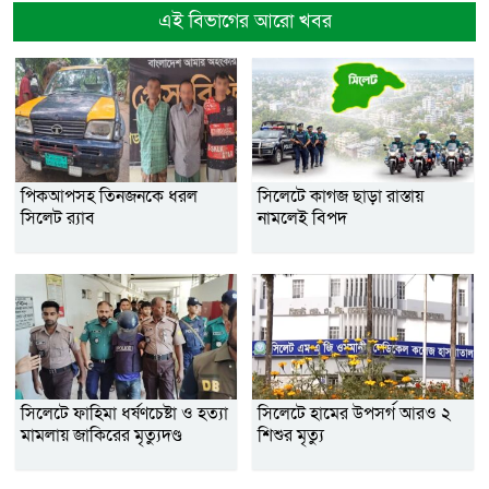
এই বিভাগের আরো খবর
পিকআপসহ তিনজনকে ধরল
সিলেটে কাগজ ছাড়া রাস্তায়
সিলেট র‌্যাব
নামলেই বিপদ
সিলেটে ফাহিমা ধর্ষণচেষ্টা ও হত্যা
সিলেটে হামের উপসর্গ আরও ২
মামলায় জাকিরের মৃত্যুদণ্ড
শিশুর মৃত্যু