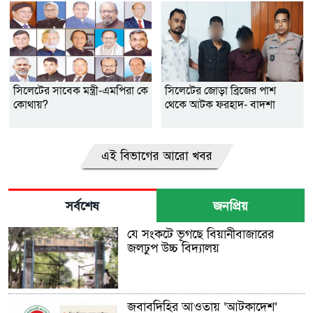
সিলেটের সাবেক মন্ত্রী-এমপিরা কে
সিলেটের জোড়া ব্রিজের পাশ
কোথায়?
থেকে আটক ফরহাদ- বাদশা
এই বিভাগের আরো খবর
সর্বশেষ
জনপ্রিয়
যে সংকটে ভূগছে বিয়ানীবাজারের
জলঢুপ উচ্চ বিদ্যালয়
জবাবদিহির আওতায় ‘আটকাদেশ’