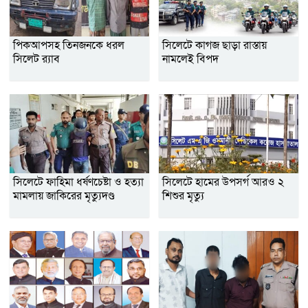
পিকআপসহ তিনজনকে ধরল
সিলেটে কাগজ ছাড়া রাস্তায়
সিলেট র‌্যাব
নামলেই বিপদ
সিলেটে ফাহিমা ধর্ষণচেষ্টা ও হত্যা
সিলেটে হামের উপসর্গ আরও ২
মামলায় জাকিরের মৃত্যুদণ্ড
শিশুর মৃত্যু