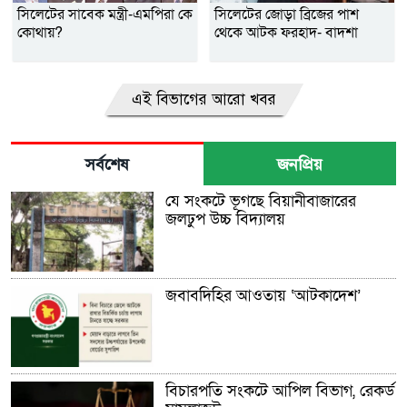
সিলেটের সাবেক মন্ত্রী-এমপিরা কে
সিলেটের জোড়া ব্রিজের পাশ
কোথায়?
থেকে আটক ফরহাদ- বাদশা
এই বিভাগের আরো খবর
সর্বশেষ
জনপ্রিয়
যে সংকটে ভূগছে বিয়ানীবাজারের
জলঢুপ উচ্চ বিদ্যালয়
জবাবদিহির আওতায় ‘আটকাদেশ’
বিচারপতি সংকটে আপিল বিভাগ, রেকর্ড