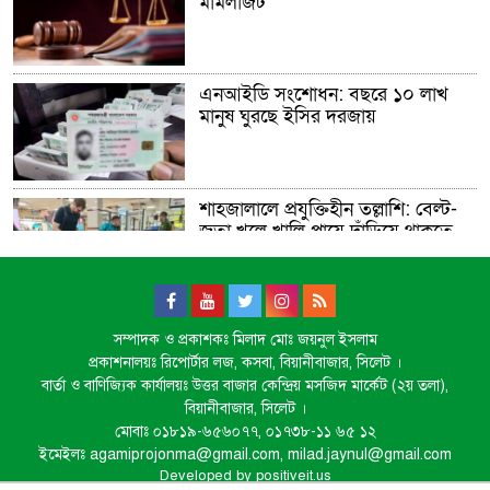
মামলাজট
এনআইডি সংশোধন: বছরে ১০ লাখ
মানুষ ঘুরছে ইসির দরজায়
শাহজালালে প্রযুক্তিহীন তল্লাশি: বেল্ট-
জুতা খুলে খালি পায়ে দাঁড়িয়ে থাকতে
হয় যাত্রীদের
একের পর এক অনুষ্ঠানে হট্টগোল,
সম্পাদক ও প্রকাশকঃ মিলাদ মোঃ জয়নুল ইসলাম
নেপথ্যে কী
প্রকাশনালয়ঃ রিপোর্টার লজ, কসবা, বিয়ানীবাজার, সিলেট ।
বার্তা ও বাণিজ্যিক কার্যালয়ঃ উত্তর বাজার কেন্দ্রিয় মসজিদ মার্কেট (২য় তলা),
বিয়ানীবাজার, সিলেট ।
মোবাঃ ০১৮১৯-৬৫৬০৭৭, ০১৭৩৮-১১ ৬৫ ১২
পিকআপসহ তিনজনকে ধরল সিলেট
ইমেইলঃ agamiprojonma@gmail.com, milad.jaynul@gmail.com
র‌্যাব
Developed by
positiveit.us