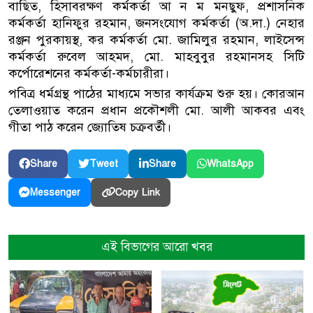
বাছিত, হিসাবরক্ষণ কর্মকর্তা আ ন ম মনছুফ, প্রশাসনিক
কর্মকর্তা হানিফুর রহমান, জনসংযোগ কর্মকর্তা (অ.দা.) নেহার
রঞ্জন পুরকায়স্থ, কর কর্মকর্তা মো. জামিলুর রহমান, লাইসেন্স
কর্মকর্তা রুবেল আহমদ, মো. মাহবুবুর রহমানসহ সিটি
কর্পোরেশনের কর্মকর্তা-কর্মচারীরা।
পবিত্র ধর্মগ্রন্থ পাঠের মাধ্যমে সভার কার্যক্রম শুরু হয়। কোরআন
তেলাওয়াত করেন প্রধান প্রকৌশলী মো. আলী আকবর এবং
গীতা পাঠ করেন জ্যোতিষ চক্রবর্তী।
Share
Tweet
Share
WhatsApp
Copy Link
Messenger
এই বিভাগের আরো খবর