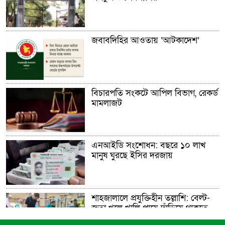
জবাবদিহির আওতায় ‘আটকাদেশ’
বিচারপতি সংকটে আপিল বিভাগ, রেকর্ড
মামলাজট
এনআইডি সংশোধন: বছরে ১০ লাখ
মানুষ ঘুরছে ইসির দরজায়
শাহজালালে প্রযুক্তিহীন তল্লাশি: বেল্ট-
জুতা খুলে খালি পায়ে দাঁড়িয়ে থাকতে
হয় যাত্রীদের