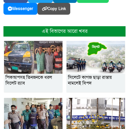
Copy Link
Messenger
এই বিভাগের আরো খবর
পিকআপসহ তিনজনকে ধরল
সিলেটে কাগজ ছাড়া রাস্তায়
সিলেট র‌্যাব
নামলেই বিপদ