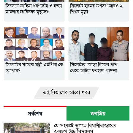
সিলেটে ফাহিমা ধর্ষণচেষ্টা ও হত্যা
সিলেটে হামের উপসর্গ আরও ২
মামলায় জাকিরের মৃত্যুদণ্ড
শিশুর মৃত্যু
সিলেটের সাবেক মন্ত্রী-এমপিরা কে
সিলেটের জোড়া ব্রিজের পাশ
কোথায়?
থেকে আটক ফরহাদ- বাদশা
এই বিভাগের আরো খবর
সর্বশেষ
জনপ্রিয়
যে সংকটে ভূগছে বিয়ানীবাজারের
জলঢুপ উচ্চ বিদ্যালয়