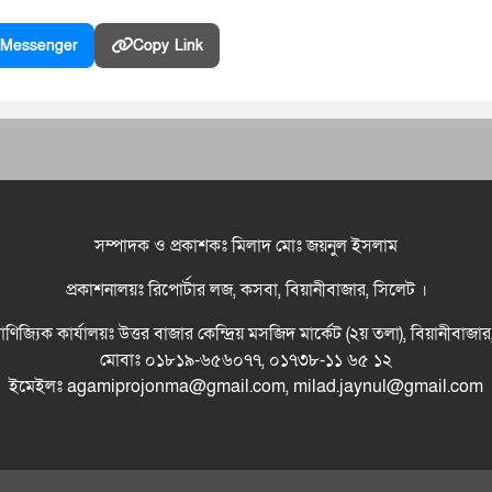
Messenger
Copy Link
সম্পাদক ও প্রকাশকঃ মিলাদ মোঃ জয়নুল ইসলাম
প্রকাশনালয়ঃ রিপোর্টার লজ, কসবা, বিয়ানীবাজার, সিলেট ।
বাণিজ্যিক কার্যালয়ঃ উত্তর বাজার কেন্দ্রিয় মসজিদ মার্কেট (২য় তলা), বিয়ানীবাজা
মোবাঃ ০১৮১৯-৬৫৬০৭৭, ০১৭৩৮-১১ ৬৫ ১২
ইমেইলঃ agamiprojonma@gmail.com, milad.jaynul@gmail.com