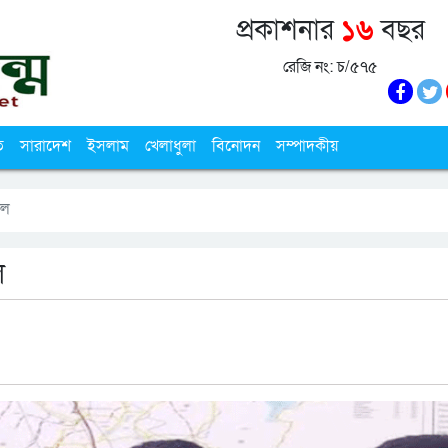
প্রকাশনার
১৬
বছর
রেজি নং: চ/৫৭৫
ি
সারাদেশ
ইসলাম
খেলাধুলা
বিনোদন
সম্পাদকীয়
াল
ল