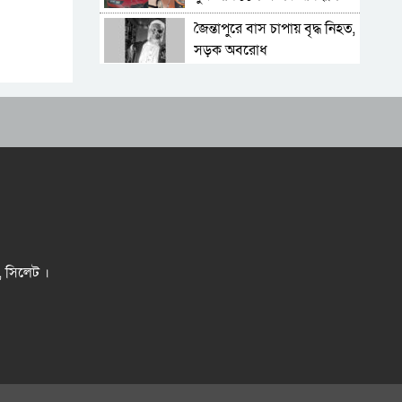
জৈন্তাপুরে বাস চাপায় বৃদ্ধ নিহত,
সড়ক অবরোধ
কুলাউড়া সীমান্তে ভারতের
অভ্যন্তরে বিএসএফের গুলিতে
বাংলাদেশি নিহত
সিলেটে আরও ৩ জনের
প্রাণহানী, পরিস্থিতি এখনো
ভয়াবহ
মহেশখালীর মাতারবাড়িতে
পৌঁছেছেন প্রধানমন্ত্রী
হেলিকপ্টারে মহেশখালীর পথে
প্রধানমন্ত্রী
র, সিলেট ।
৬ সদস্যের পরিবার চালাতে
গ্যারেজে কাজ করে ৮ বছরের
শিশু
মাদরাসায় পড়তে অনীহা,
ছয়তলা ভবনের কার্নিশে পা
ঝুলিয়ে বসেছিল শিশু