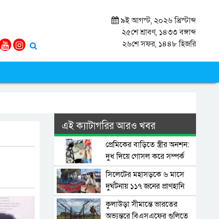
৯ই আগস্ট, ২০২৬ খ্রিস্টাব্দ
২৫শে শ্রাবণ, ১৪৩৩ বঙ্গাব্দ
২৬শে সফর, ১৪৪৮ হিজরি
এই ক্যাটাগরির আরও খবর
প্রেমিকের বাড়িতে স্ত্রীর অনশন:
দুধ দিয়ে গোসল করে সম্পর্ক
বিচ্ছেদ স্বামীর
সিলেটের মহাসড়কে ৬ মাসে
দুর্ঘটনায় ১১৭ জনের প্রাণহানি
কুলাউড়া সীমান্তে ভারতের
অভ্যন্তরে বিএসএফের গুলিতে