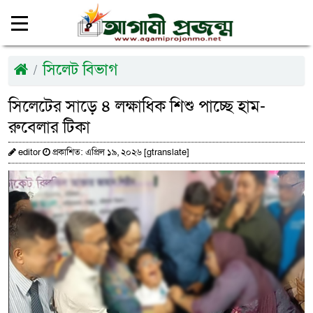
সিলেট বিভাগ
সিলেটের সাড়ে ৪ লক্ষাধিক শিশু পাচ্ছে হাম-
রুবেলার টিকা
editor
প্রকাশিত: এপ্রিল ১৯, ২০২৬ [gtranslate]