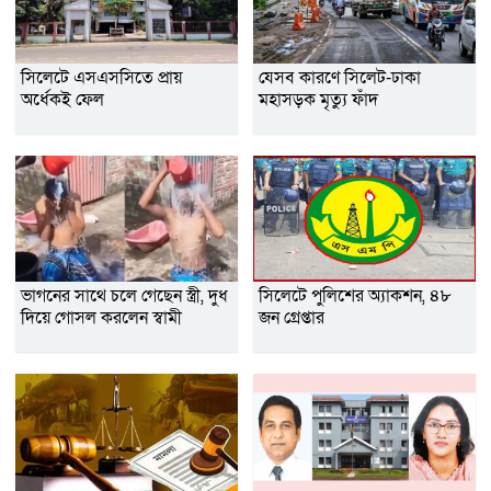
সিলেটে এসএসসিতে প্রায়
যেসব কারণে সিলেট-ঢাকা
অর্ধেকই ফেল
মহাসড়ক মৃত্যু ফাঁদ
ভাগনের সাথে চলে গেছেন স্ত্রী, দুধ
সিলেটে পুলিশের অ্যাকশন, ৪৮
দিয়ে গোসল করলেন স্বামী
জন গ্রেপ্তার