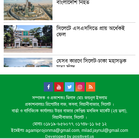
বাংলাদেশি নিহত
সিলেটে এসএসসিতে প্রায় অর্ধেকই
ফেল
যেসব কারণে সিলেট-ঢাকা মহাসড়ক
মৃত্যু ফাঁদ
ইলিয়াস আলী গুম: বিমানবাহিনীর
সম্পাদক ও প্রকাশকঃ মিলাদ মোঃ জয়নুল ইসলাম
কর্মকর্তার বিরুদ্ধে গ্রেপ্তারি পরোয়ানা
প্রকাশনালয়ঃ রিপোর্টার লজ, কসবা, বিয়ানীবাজার, সিলেট ।
বার্তা ও বাণিজ্যিক কার্যালয়ঃ উত্তর বাজার কেন্দ্রিয় মসজিদ মার্কেট (২য় তলা),
বিয়ানীবাজার, সিলেট ।
মোবাঃ ০১৮১৯-৬৫৬০৭৭, ০১৭৩৮-১১ ৬৫ ১২
১০ বছরের জ্বালানি পরিকল্পনা সংসদে
ইমেইলঃ agamiprojonma@gmail.com, milad.jaynul@gmail.com
তুলে ধরবে সরকার : প্রধানমন্ত্রী
Developed by
positiveit.us