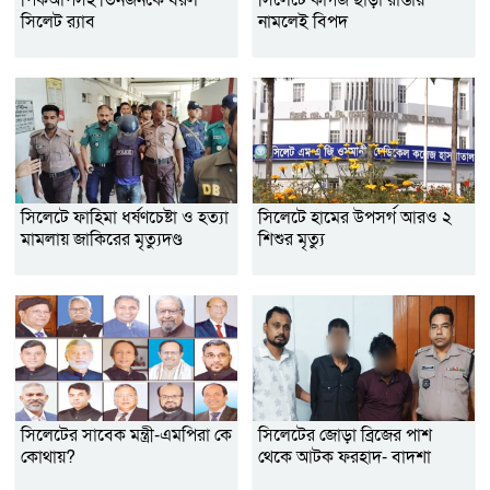
পিকআপসহ তিনজনকে ধরল
সিলেটে কাগজ ছাড়া রাস্তায়
সিলেট র‌্যাব
নামলেই বিপদ
সিলেটে ফাহিমা ধর্ষণচেষ্টা ও হত্যা
সিলেটে হামের উপসর্গ আরও ২
মামলায় জাকিরের মৃত্যুদণ্ড
শিশুর মৃত্যু
সিলেটের সাবেক মন্ত্রী-এমপিরা কে
সিলেটের জোড়া ব্রিজের পাশ
কোথায়?
থেকে আটক ফরহাদ- বাদশা