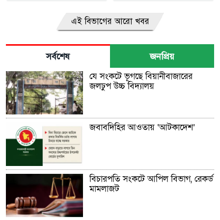
এই বিভাগের আরো খবর
সর্বশেষ
জনপ্রিয়
যে সংকটে ভূগছে বিয়ানীবাজারের
জলঢুপ উচ্চ বিদ্যালয়
জবাবদিহির আওতায় ‘আটকাদেশ’
বিচারপতি সংকটে আপিল বিভাগ, রেকর্ড
মামলাজট