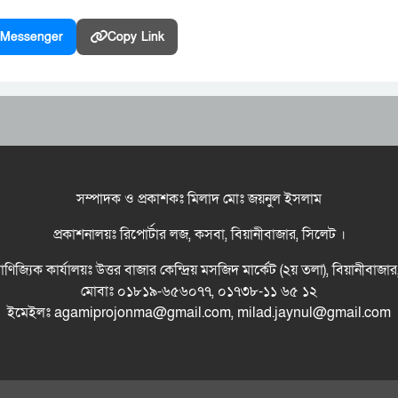
Messenger
Copy Link
সম্পাদক ও প্রকাশকঃ মিলাদ মোঃ জয়নুল ইসলাম
প্রকাশনালয়ঃ রিপোর্টার লজ, কসবা, বিয়ানীবাজার, সিলেট ।
বাণিজ্যিক কার্যালয়ঃ উত্তর বাজার কেন্দ্রিয় মসজিদ মার্কেট (২য় তলা), বিয়ানীবাজা
মোবাঃ ০১৮১৯-৬৫৬০৭৭, ০১৭৩৮-১১ ৬৫ ১২
ইমেইলঃ agamiprojonma@gmail.com, milad.jaynul@gmail.com