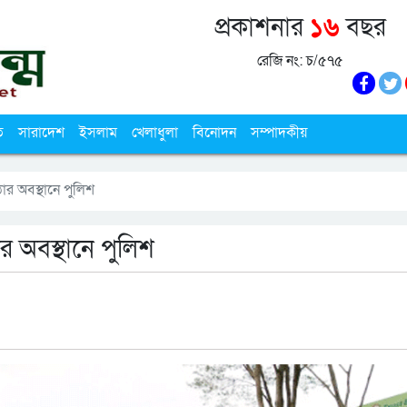
প্রকাশনার
১৬
বছর
রেজি নং: চ/৫৭৫
ি
সারাদেশ
ইসলাম
খেলাধুলা
বিনোদন
সম্পাদকীয়
োর অবস্থানে পুলিশ
র অবস্থানে পুলিশ