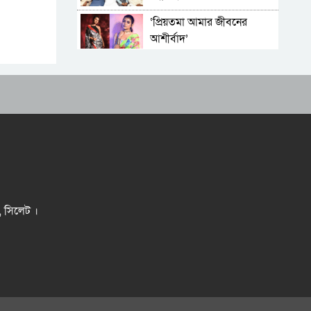
‘প্রিয়তমা আমার জীবনের
আশীর্বাদ’
“দুর্নীতিতে চ্যাম্পিয়ন হওয়ার
সহজ উপায় সংসদ সদস্য এবং
প্রশাসন একাকার হয়ে যাওয়া”
রাষ্ট্রপতি নির্বাচনের তারিখ
ঘোষণা
সিলেটে ফাহিমা ধর্ষণচেষ্টা ও
হত্যা মামলায় জাকিরের মৃত্যুদণ্ড
সিলেটে হামের উপসর্গ আরও ২
শিশুর মৃত্যু
র, সিলেট ।
ভুলের জন্য ক্ষমা চাইলেন
ইনফান্তিনো, থাকছেন ফিফা
সভাপতি হিসেবেই
রাজধানীর মাদারটেক থেকে
তরুণীর খণ্ডিত মাথা ও দুই হাত
উদ্ধার