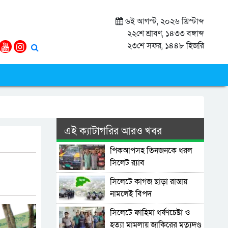
৬ই আগস্ট, ২০২৬ খ্রিস্টাব্দ
২২শে শ্রাবণ, ১৪৩৩ বঙ্গাব্দ
২৩শে সফর, ১৪৪৮ হিজরি
এই ক্যাটাগরির আরও খবর
পিকআপসহ তিনজনকে ধরল
সিলেট র‌্যাব
সিলেটে কাগজ ছাড়া রাস্তায়
নামলেই বিপদ
সিলেটে ফাহিমা ধর্ষণচেষ্টা ও
হত্যা মামলায় জাকিরের মৃত্যুদণ্ড