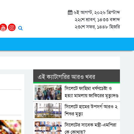
৬ই আগস্ট, ২০২৬ খ্রিস্টাব্দ
২২শে শ্রাবণ, ১৪৩৩ বঙ্গাব্দ
২৩শে সফর, ১৪৪৮ হিজরি
এই ক্যাটাগরির আরও খবর
সিলেটে ফাহিমা ধর্ষণচেষ্টা ও
হত্যা মামলায় জাকিরের মৃত্যুদণ্ড
সিলেটে হামের উপসর্গ আরও ২
শিশুর মৃত্যু
সিলেটের সাবেক মন্ত্রী-এমপিরা
কে কোথায়?