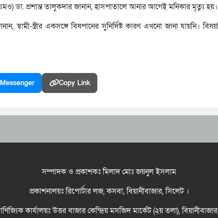
মও) ডা. প্রশান্ত তালুকদার জানান, হাসপাতালে আনার আগেই মনিকার মৃত্যু হয়।
, স্বামী-স্ত্রীর একসঙ্গে বিষপানের সুনির্দিষ্ট কারণ এখনো জানা যায়নি। বিষয়
Messenger
Copy Link
সম্পাদক ও প্রকাশকঃ মিলাদ মোঃ জয়নুল ইসলাম
প্রকাশনালয়ঃ রিপোর্টার লজ, কসবা, বিয়ানীবাজার, সিলেট ।
বাণিজ্যিক কার্যালয়ঃ উত্তর বাজার কেন্দ্রিয় মসজিদ মার্কেট (২য় তলা), বিয়ানীবাজা