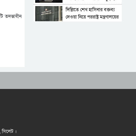
উদ্ধার
দিল্লিতে শেখ হাসিনার বক্তব্য
টি তদন্তাধীন
দেওয়া নিয়ে পররাষ্ট্র মন্ত্রণালয়ের
ক্ষোভ
সিলেটের সাবেক মন্ত্রী-এমপিরা
কে কোথায়?
ফ্যাসিবাদবিরোধী আন্দোলনে
হত্যাকাণ্ডের বিচার হবে স্বচ্ছ ও
বিশ্বাসযোগ্য
শেখ হাসিনা যেভাবে ভারতে
পালিয়ে যেতে বাধ্য হন
যুক্তরাষ্ট্রের নজর এখন
বাংলাদেশে, ‘খুলছে’ শত কোটি
ডলারের বিনিয়োগের দুয়ার
বড়লেখায় জুলাই শহীদদের
স্মরণে সহকারী শিক্ষক সমিতির
মাসব্যাপী বৃক্ষরোপণ কর্মসূচির
সিলেটের জোড়া ব্রিজের পাশ
উদ্বোধন
থেকে আটক ফরহাদ- বাদশা
র, সিলেট ।