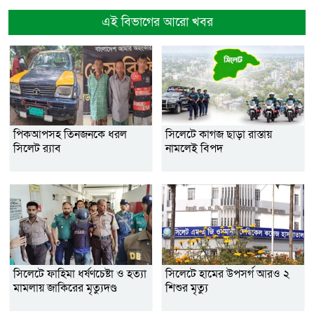
এই বিভাগের আরো খবর
পিকআপসহ তিনজনকে ধরল
সিলেটে কাগজ ছাড়া রাস্তায়
সিলেট র‌্যাব
নামলেই বিপদ
সিলেটে ফাহিমা ধর্ষণচেষ্টা ও হত্যা
সিলেটে হামের উপসর্গ আরও ২
মামলায় জাকিরের মৃত্যুদণ্ড
শিশুর মৃত্যু