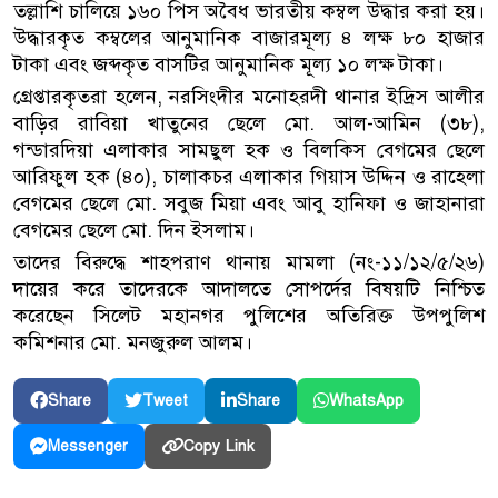
তল্লাশি চালিয়ে ১৬০ পিস অবৈধ ভারতীয় কম্বল উদ্ধার করা হয়।
উদ্ধারকৃত কম্বলের আনুমানিক বাজারমূল্য ৪ লক্ষ ৮০ হাজার
টাকা এবং জব্দকৃত বাসটির আনুমানিক মূল্য ১০ লক্ষ টাকা।
গ্রেপ্তারকৃতরা হলেন, নরসিংদীর মনোহরদী থানার ইদ্রিস আলীর
বাড়ির রাবিয়া খাতুনের ছেলে মো. আল-আমিন (৩৮),
গন্ডারদিয়া এলাকার সামছুল হক ও বিলকিস বেগমের ছেলে
আরিফুল হক (৪০), চালাকচর এলাকার গিয়াস উদ্দিন ও রাহেলা
বেগমের ছেলে মো. সবুজ মিয়া এবং আবু হানিফা ও জাহানারা
বেগমের ছেলে মো. দিন ইসলাম।
তাদের বিরুদ্ধে শাহপরাণ থানায় মামলা (নং-১১/১২/৫/২৬)
দায়ের করে তাদেরকে আদালতে সোপর্দের বিষয়টি নিশ্চিত
করেছেন সিলেট মহানগর পুলিশের অতিরিক্ত উপপুলিশ
কমিশনার মো. মনজুরুল আলম।
Share
Tweet
Share
WhatsApp
Copy Link
Messenger