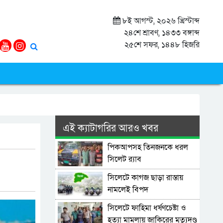
৮ই আগস্ট, ২০২৬ খ্রিস্টাব্দ
২৪শে শ্রাবণ, ১৪৩৩ বঙ্গাব্দ
২৫শে সফর, ১৪৪৮ হিজরি
এই ক্যাটাগরির আরও খবর
পিকআপসহ তিনজনকে ধরল
সিলেট র‌্যাব
সিলেটে কাগজ ছাড়া রাস্তায়
নামলেই বিপদ
সিলেটে ফাহিমা ধর্ষণচেষ্টা ও
হত্যা মামলায় জাকিরের মৃত্যুদণ্ড