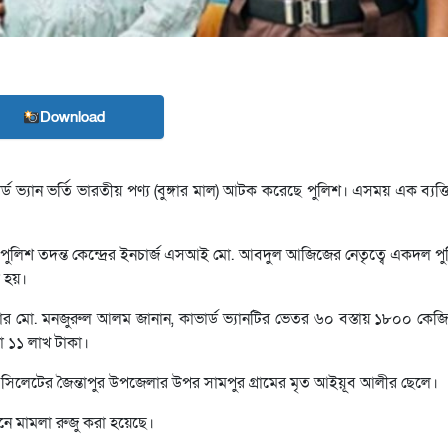
Download
্ড ভ্যান ভর্তি ভারতীয় পণ্য (বুঙ্গার মাল) আটক করেছে পুলিশ। এসময় এক ব্য
পুলিশ তদন্ত কেন্দ্রের ইনচার্জ এসআই মো. আবদুল আজিজের নেতৃত্বে একদল প
া হয়।
ার মো. মনজুরুল আলম জানান, কাভার্ড ভ্যানটির ভেতর ৬০ বস্তায় ১৮০০ কেজ
য়া ১১ লাখ টাকা।
সিলেটের জৈন্তাপুর উপজেলার উপর সামপুর গ্রামের মৃত আইয়ূব আলীর ছেলে।
ে মামলা রুজু করা হয়েছে।