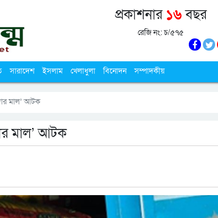
প্রকাশনার
১৬
বছর
রেজি নং: চ/৫৭৫
ি
সারাদেশ
ইসলাম
খেলাধুলা
বিনোদন
সম্পাদকীয়
ুঙ্গার মাল’ আটক
ঙ্গার মাল’ আটক