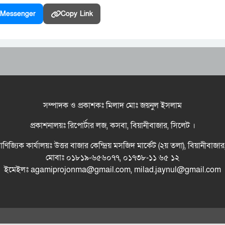
Messenger
Copy Link
সম্পাদক ও প্রকাশকঃ মিলাদ মোঃ জয়নুল ইসলাম
প্রকাশনালয়ঃ রিপোর্টার লজ, কসবা, বিয়ানীবাজার, সিলেট ।
বাণিজ্যিক কার্যালয়ঃ উত্তর বাজার কেন্দ্রিয় মসজিদ মার্কেট (২য় তলা), বিয়ানীবাজা
মোবাঃ ০১৮১৯-৬৫৬০৭৭, ০১৭৩৮-১১ ৬৫ ১২
ইমেইলঃ agamiprojonma@gmail.com, milad.jaynul@gmail.com