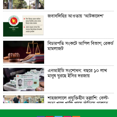
জবাবদিহির আওতায় ‘আটকাদেশ’
বিচারপতি সংকটে আপিল বিভাগ, রেকর্ড
মামলাজট
এনআইডি সংশোধন: বছরে ১০ লাখ
মানুষ ঘুরছে ইসির দরজায়
শাহজালালে প্রযুক্তিহীন তল্লাশি: বেল্ট-
জুতা খুলে খালি পায়ে দাঁড়িয়ে থাকতে
হয় যাত্রীদের