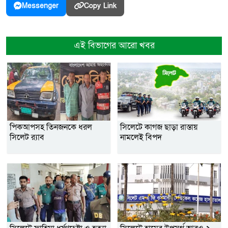
Copy Link
Messenger
এই বিভাগের আরো খবর
পিকআপসহ তিনজনকে ধরল
সিলেটে কাগজ ছাড়া রাস্তায়
সিলেট র‌্যাব
নামলেই বিপদ