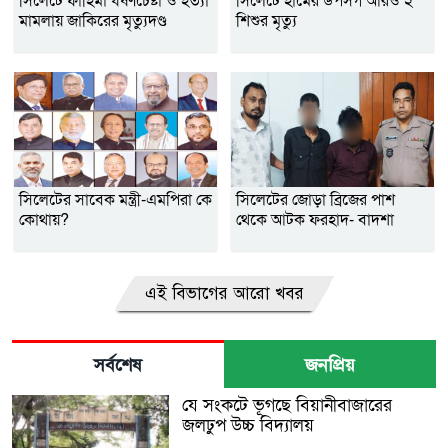
সিলেটে ফাহিমা ধর্ষণচেষ্টা ও হত্যা
সিলেটে হামের উপসর্গ আরও ২
মামলায় জাকিরের মৃত্যুদণ্ড
শিশুর মৃত্যু
সিলেটের সাবেক মন্ত্রী-এমপিরা কে
সিলেটের জোড়া ব্রিজের পাশ
কোথায়?
থেকে আটক ফরহাদ- বাদশা
এই বিভাগের আরো খবর
সর্বশেষ
জনপ্রিয়
যে সংকটে ভূগছে বিয়ানীবাজারের
জলঢুপ উচ্চ বিদ্যালয়