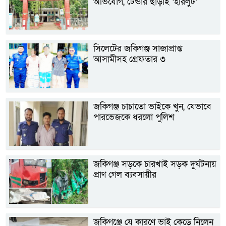
অভিযোগ, টেন্ডার ছাড়াই ‘হরিলুট’
সিলেটের জকিগঞ্জ সাজাপ্রাপ্ত
আসামীসহ গ্রেফতার ৩
জকিগঞ্জ চাচাতো ভাইকে খুন, যেভাবে
পারভেজকে ধরলো পুলিশ
জকিগঞ্জ সড়কে চারখাই সড়ক দুর্ঘটনায়
প্রাণ গেল ব্যবসায়ীর
জকিগঞ্জে যে কারণে ভাই কেড়ে নিলেন