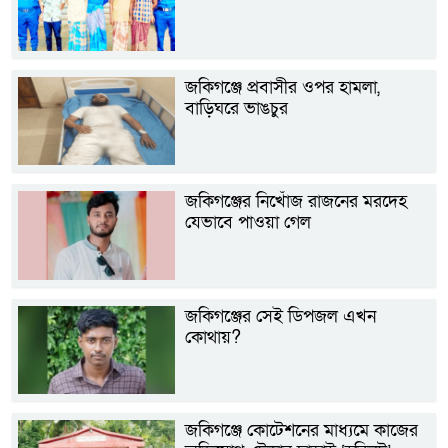
জকিগঞ্জে প্রবাসীর ওপর হামলা,
বাড়িঘরে ভাঙচুর
জকিগঞ্জের নিখোঁজ রাজনের মরদেহ
যেভাবে পাওয়া গেল
জকিগঞ্জের সেই ডিপজল এখন
কোথায়?
জকিগঞ্জে কোটেশনের মাধ্যমে কাজের