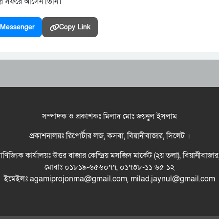
িল্লি সফরে আসেন তিনি।
Messenger
Copy Link
সম্পাদক ও প্রকাশকঃ মিলাদ মোঃ জয়নুল ইসলাম
প্রকাশনালয়ঃ রিপোর্টার লজ, কসবা, বিয়ানীবাজার, সিলেট ।
বাণিজ্যিক কার্যালয়ঃ উত্তর বাজার কেন্দ্রিয় মসজিদ মার্কেট (২য় তলা), বিয়ানীবাজা
মোবাঃ ০১৮১৯-৬৫৬০৭৭, ০১৭৩৮-১১ ৬৫ ১২
ইমেইলঃ agamiprojonma@gmail.com, milad.jaynul@gmail.com