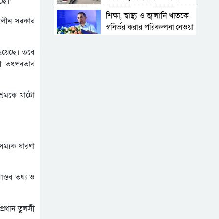
েছে।’
কমেছে ভোগান্তি
শিক্ষা, স্বাস্থ্য ও জ্বালানি খাতকে
ীকালীন সরকার
স্বনির্ভর করার পরিকল্পনা নেওয়া
হয়েছে: প্রধানমন্ত্রী
ডিজিটাল দস্যুতা
 হয়েছে। তবে
রোধী তৎপরতার
শিক্ষায় উল্টো স্রোত, বাড়ছে
শিক্ষার্থী ঝরে পড়ার হার
শ্রমকে খাটো
চীন-ভারত পিছিয়ে,
বাংলাদেশের সামনে নতুন
সম্ভাবনা
মিটার একবার, ভাড়া ও চার্জ
সম্যক ধারণা
আজীবন
যে সংকটে ভূগছে
বিয়ানীবাজারের জলঢুপ উচ্চ
াস্তব তথ্য ও
বিদ্যালয়
জবাবদিহির আওতায়
‘আটকাদেশ’
প্রধান তুলসী