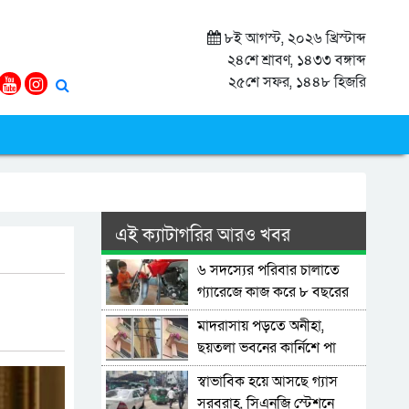
৮ই আগস্ট, ২০২৬ খ্রিস্টাব্দ
২৪শে শ্রাবণ, ১৪৩৩ বঙ্গাব্দ
২৫শে সফর, ১৪৪৮ হিজরি
এই ক্যাটাগরির আরও খবর
৬ সদস্যের পরিবার চালাতে
গ্যারেজে কাজ করে ৮ বছরের
শিশু
মাদরাসায় পড়তে অনীহা,
ছয়তলা ভবনের কার্নিশে পা
ঝুলিয়ে বসেছিল শিশু
স্বাভাবিক হয়ে আসছে গ্যাস
সরবরাহ, সিএনজি স্টেশনে