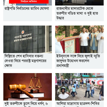
রাষ্ট্রপতি নির্বাচনের তারিখ ঘোষণা
রাজধানীর মাদারটেক থেকে
তরুণীর খণ্ডিত মাথা ও দুই হাত
উদ্ধার
দিল্লিতে শেখ হাসিনার বক্তব্য
ইউনূসকে সঙ্গে নিয়ে জুলাই স্মৃতি
দেওয়া নিয়ে পররাষ্ট্র মন্ত্রণালয়ের
জাদুঘর উদ্বোধন করলেন
ক্ষোভ
প্রধানমন্ত্রী
দুই তরুণীকে তুলে নিয়ে ধর্ষণ, ৬
আলিয়া মাদ্রাসায় ছাত্রদল-শিবির