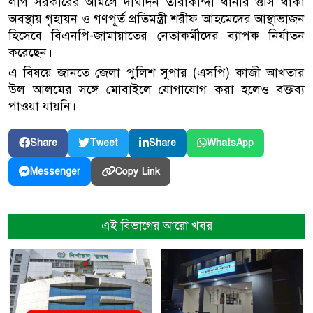
লীগ সরকারের আমলে দীর্ঘদিন তারাকান্দা থানার ওসি থাকা
অবস্থায় গৃহায়ন ও গণপূর্ত প্রতিমন্ত্রী শরীফ আহমেদের আস্থাভাজন
হিসেবে বিএনপি-জামায়াতের নেতাকর্মীদের ব্যাপক নির্যাতন
করেছেন।
এ বিষয়ে জানতে জেলা পুলিশ সুপার (এসপি) কাজী আখতার
উল আলমের সঙ্গে মোবাইলে যোগাযোগ করা হলেও বক্তব্য
পাওয়া যায়নি।
Share
Tweet
Share
WhatsApp
Copy Link
Messenger
এই বিভাগের আরো খবর