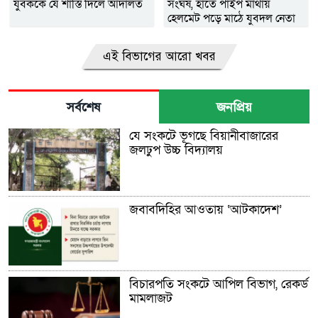
যুবককে যে শাস্তি দিলে আদালত
সংঘর্ষ, হাতে পাইপ মাথায়
হেলমেট পড়ে মাঠে যুবদল নেতা
নয়ন
এই বিভাগের আরো খবর
সর্বশেষ
জনপ্রিয়
যে সংকটে ভূগছে বিয়ানীবাজারের
জলঢুপ উচ্চ বিদ্যালয়
জবাবদিহির আওতায় ‘আটকাদেশ’
বিচারপতি সংকটে আপিল বিভাগ, রেকর্ড
মামলাজট