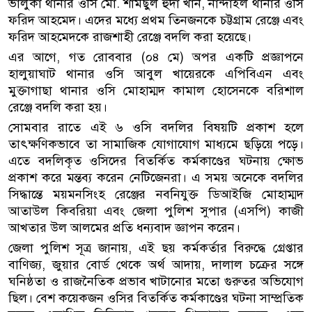
ভালুকা থানার ওসি মো. শামছুল হুদা খান, নান্দাইল থানার ওসি
ফরিদ আহমেদ। এদের মধ্যে প্রথম তিনজনকে চট্টগ্রাম রেঞ্জে এবং
ফরিদ আহমেদকে রাজশাহী রেঞ্জে বদলি করা হয়েছে।
এর আগে, গত রোববার (০৪ মে) অপর একটি প্রজ্ঞাপনে
হালুয়াঘাট থানার ওসি আবুল খায়েরকে এপিবিএন এবং
মুক্তাগাছা থানার ওসি মোহাম্মদ কামাল হোসেনকে বরিশাল
রেঞ্জে বদলি করা হয়।
সোমবার রাতে এই ৬ ওসি বদলির বিষয়টি প্রকাশ হলে
তাৎক্ষণিকভাবে তা সামাজিক যোগাযোগ মাধ্যমে ছড়িয়ে পড়ে।
এতে বদলিকৃত ওসিদের বিতর্কিত কর্মকাণ্ডের ঘটনায় ক্ষোভ
প্রকাশ করে মন্তব্য করেন নেটিজেনরা। এ সময় অনেকে বদলির
সিদ্ধান্তে ময়মনসিংহ রেঞ্জের নবনিযুক্ত ডিআইজি মোহাম্মদ
আতাউল কিবরিয়া এবং জেলা পুলিশ সুপার (এসপি) কাজী
আখতার উল আলমের প্রতি ধন্যবাদ জ্ঞাপন করেন।
জেলা পুলিশ সূত্র জানায়, এই ছয় কর্মকর্তার বিরুদ্ধে গ্রেপ্তার
বাণিজ্য, জুয়ার বোর্ড থেকে অর্থ আদায়, দালাল চক্রের সঙ্গে
ঘনিষ্ঠতা ও রাজনৈতিক প্রভাব খাটানোর মতো গুরুতর অভিযোগ
ছিল। বেশ কয়েকজন ওসির বিতর্কিত কর্মকাণ্ডের ঘটনা সাম্প্রতিক