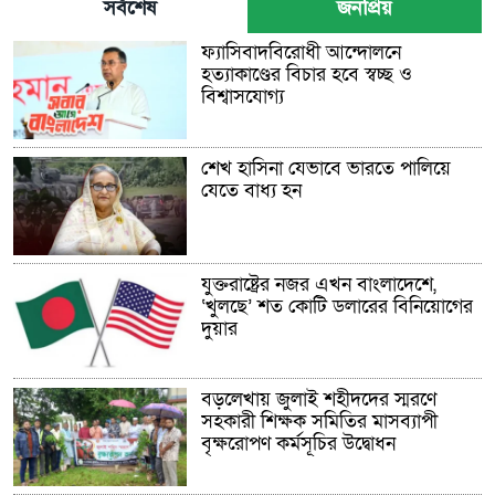
সর্বশেষ
জনপ্রিয়
ফ্যাসিবাদবিরোধী আন্দোলনে
হত্যাকাণ্ডের বিচার হবে স্বচ্ছ ও
বিশ্বাসযোগ্য
শেখ হাসিনা যেভাবে ভারতে পালিয়ে
যেতে বাধ্য হন
যুক্তরাষ্ট্রের নজর এখন বাংলাদেশে,
‘খুলছে’ শত কোটি ডলারের বিনিয়োগের
দুয়ার
বড়লেখায় জুলাই শহীদদের স্মরণে
সহকারী শিক্ষক সমিতির মাসব্যাপী
বৃক্ষরোপণ কর্মসূচির উদ্বোধন