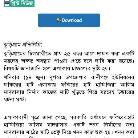
Download
কুড়িগ্রাম প্রতিনিধি:
কুড়িগ্রামের চিলমারীতে প্রায় ২৫ বছর আগে দাফন করা এক‌টি
মর‌দেহ অক্ষত অবস্থায় পাওয়া গেছে বলে দাবি করা হয়েছে।
বিষয়‌টি জানাজা‌নি হ‌লে এলাকায় চাঞ্চল্যের সৃ‌ষ্টি হ‌য়।
শনিবার (১৪ জুন) দুপরে উপজেলার রানীগঞ্জ ইউনিয়নের
ফকিরের হাট এলাকায় ফকিরের হাট হাফিজিয়া আলিম
মাদরাসার নির্মাণ কাজের মাটি খুঁড়তে গিয়ে মরদেহ উদ্ধারের
ঘটনা ঘটে।
এলাকাবাসী সূত্রে জানা গে‌ছে, সরকারি অর্থায়নে ফকিরেরহাট
হাফিজিয়া আলিম মাদরাসার এক‌টি ভবন নির্মাণের জন্য
মাদরাসার মাঠের মাটি ভেকু দিয়ে খনন কাজ শুরু হয়। খনন করা