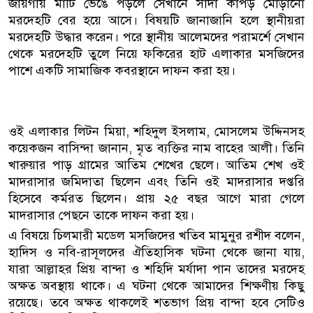
জায়গায় মাটি ভেঙে পড়লে সেখানে সাদা কাপড় মোড়ানো
মরদেহটি বের হয়ে আসে। বিষয়‌টি জানাজা‌নি হ‌লে স্থানীয়রা
মরদেহটি উদ্ধার করেন। পরে স্থানীয় আলেমদের পরামর্শে সেখান
থেকে মরদেহটি তুলে নিয়ে ফকিরের হাট এলাকার মসজিদের
পাশে একটি সামাজিক কবরস্থানে দাফন করা হয়।
ওই এলাকার লিটন মিয়া, শ‌হিদুল ইসলাম, মোস‌লেম উদ্দিনসহ
ক‌য়েকজন বা‌সিন্দা জানান, মৃত ব্যক্তির নাম বাহের আলী। তি‌নি
খারুয়ার পাড় গ্রামের আতিম শেখের ছেলে। আতিম শেখ ওই
মাদরাসার জমিদাতা ছিলেন এবং তিনি ওই মাদরাসার দপ্তরি
হি‌সে‌বে কর্মরত ছি‌লেন। প্রায় ২৫ বছর আগে মারা গে‌লে
মাদরাসার পেছনে তাকে দাফন করা হয়।
এ বিষ‌য়ে চিলমারী মডেল মসজিদের খতিব মামুনুর রশীদ বলেন,
হাদিস ও নবি-রাসূলদের ঐতিহাসিক ঘটনা থেকে জানা যায়,
যারা আল্লাহর প্রিয় বান্দা ও শহিদি মর্যাদা পান তাদের মরদেহ
অক্ষত অবস্থায় থাকে। এ ঘটনা থেকে আমাদের শিক্ষণীয় কিছু
রয়েছে। তবে অক্ষত থাকলেই শতভাগ প্রিয় বান্দা হবে সেটিও