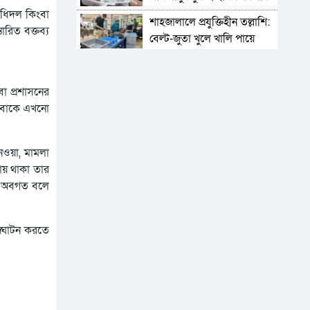
িধিদল কিংবা
শাহজালালে প্রযুক্তিহীন তল্লাশি:
ারিত বক্তব্য
বেল্ট-জুতা খুলে খালি পায়ে
দাঁড়িয়ে থাকতে হয় যাত্রীদের
একের পর এক অনুষ্ঠানে
হট্টগোল, নেপথ্যে কী
া প্রশাসনের
পিকআপসহ তিনজনকে ধরল
 বাবাকে এখনো
সিলেট র‌্যাব
সিলেটে কাগজ ছাড়া রাস্তায়
েওয়া, মামলা
নামলেই বিপদ
মায় থাকা তার
েই অবগত বলে
নতুন কর্মসূচির ঘোষণা জামায়াত
জোটের
উদ্ঘাটন করতে
‘প্রিয়তমা আমার জীবনের
আশীর্বাদ’
“দুর্নীতিতে চ্যাম্পিয়ন হওয়ার
সহজ উপায় সংসদ সদস্য এবং
প্রশাসন একাকার হয়ে যাওয়া”