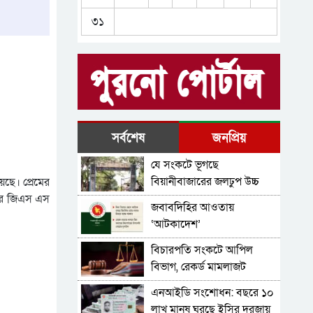
দুই বছর পরও সাগরের শূন্যতা,
৩১
বিচার চেয়ে অপেক্ষায় পরিবার
প্রধানমন্ত্রীর সঙ্গে যুক্তরাষ্ট্রের
বিশেষ দূত সার্জিও গরের
সাক্ষাৎ
দুই বছরের প্রেমের পর বিয়ের
দাবিতে প্রেমিকের বাড়িতে
তরুণীর অনশন
সিলেটসহ গোলাপগঞ্জে
সর্বশেষ
জনপ্রিয়
এনসিপির গাড়িবহরে হামলা,
যে সংকটে ভূগছে
সারজিসের গাড়ি ভাঙচুর
তিন থানায় নতুন ওসি, ৬ পুলিশ
বিয়ানীবাজারের জলঢুপ উচ্চ
েছে। প্রেমের
পরিদর্শকের বদলি
বিদ্যালয়
সদের জিএস এস
জবাবদিহির আওতায়
‘আটকাদেশ’
বিচারপতি সংকটে আপিল
বিভাগ, রেকর্ড মামলাজট
এনআইডি সংশোধন: বছরে ১০
লাখ মানুষ ঘুরছে ইসির দরজায়