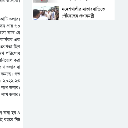
 আরও অনেকে।
ভয়াবহ
মহেশখালীর মাতারবাড়িতে
পৌঁছেছেন প্রধানমন্ত্রী
 কোটি ডলার।
ছে প্রায় ৬০
হেলিকপ্টারে মহেশখালীর পথে
যবসা করে যে
প্রধানমন্ত্রী
কার্যকর এক
৬ সদস্যের পরিবার চালাতে
প্রবণতা ছিল
গ্যারেজে কাজ করে ৮ বছরের
 ঋণ পরিশোধ
শিশু
বিনিয়োগ করা
মাদরাসায় পড়তে অনীহা,
লাখ ডলার বা
ছয়তলা ভবনের কার্নিশে পা
গ কমছে। গত
ঝুলিয়ে বসেছিল শিশু
‘হাসিনা কার্ড’ খেলবেন আবার
শ। ২০২২-২৩
বন্ধুত্বও চাইবেন, দুটো একসঙ্গে
৪ লাখ ডলার।
চলতে পারে না
৪ লাখ ডলার।
স্বাভাবিক হয়ে আসছে গ্যাস
সরবরাহ, সিএনজি স্টেশনে
কমেছে ভোগান্তি
োগ করা হয় ৪
শিক্ষা, স্বাস্থ্য ও জ্বালানি খাতকে
ই বছরে নিট
স্বনির্ভর করার পরিকল্পনা নেওয়া
হয়েছে: প্রধানমন্ত্রী