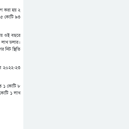
ডিজিটাল দস্যুতা
োগ করা হয় ২
 ৫ কোটি ৯৩
শিক্ষায় উল্টো স্রোত, বাড়ছে
শিক্ষার্থী ঝরে পড়ার হার
িয়ে ওই বছরে
চীন-ভারত পিছিয়ে,
 লাখ ডলার।
বাংলাদেশের সামনে নতুন
 নিট স্থিতি
সম্ভাবনা
মিটার একবার, ভাড়া ও চার্জ
আজীবন
ের ২০২২-২৩
তে ১ কোটি ৮
 কোটি ১ লাখ