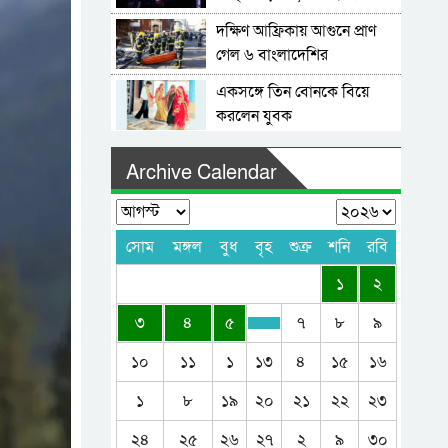
দক্ষিণ আফ্রিকায় আগুনে প্রাণ
গেল ৬ বাংলাদেশির
একসঙ্গে তিন বোনকে বিয়ে
করলেন যুবক
যুক্তরাজ্যে সাগরে প্রাণ হারালেন
Archive Calendar
সিলেটী মা-মেয়ে
এক বছর মেয়াদি মাল্টিপল
ভিসা চালু করল সৌদি আরব
সোম
মঙ্গল
বুধ
বৃহ
শুক্র
শনি
রবি
কানাডায় প্রবেশে নতুন নিয়ম,
১
২
মানতে হবে যেসব নির্দেশ
৩
৪
৫
৭
৮
৯
সিলেটের ওসমানীনগর
কামরানের মরদেহ প্রবাসীদের
১০
১১
১
১৩
৪
১৫
১৬
সহায়তায় দেশে ফিরছে
কুয়েত, বাহরাইনে ফের হামলা
১
৮
১৯
২০
২১
২২
২৩
চালাল ইরান
২৪
২৫
২৬
২৭
২
৯
৩০