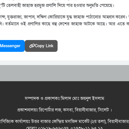
টি তেলবাহী জাহাজ হরমুজ প্রণালি দিয়ে পার হওয়ার অনুমতি পেয়েছে।
ন্স, যুক্তরাজ্য, জাপান, দক্ষিণ কোরিয়াকে যুদ্ধ জাহাজ পাঠানোর আহ্বান করেন। ত
নি। বর্তমানে ওই প্রণালির কাছে বহু দেশের জাহাজ আটকে আছে। আর এতে কর
Messenger
Copy Link
সম্পাদক ও প্রকাশকঃ মিলাদ মোঃ জয়নুল ইসলাম
প্রকাশনালয়ঃ রিপোর্টার লজ, কসবা, বিয়ানীবাজার, সিলেট ।
বাণিজ্যিক কার্যালয়ঃ উত্তর বাজার কেন্দ্রিয় মসজিদ মার্কেট (২য় তলা), বিয়ানীবাজা
মোবাঃ ০১৮১৯-৬৫৬০৭৭, ০১৭৩৮-১১ ৬৫ ১২