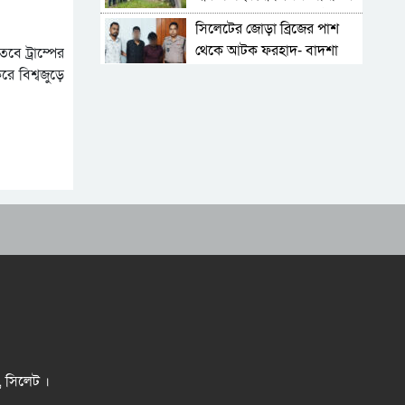
মাসব্যাপী বৃক্ষরোপণ কর্মসূচির
সিলেটের জোড়া ব্রিজের পাশ
উদ্বোধন
থেকে আটক ফরহাদ- বাদশা
বে ট্রাম্পের
ে বিশ্বজুড়ে
জুলাই আন্দোলন ছাত্র-জনতার
বীরত্বের স্মারকস্তম্ভ:
বিয়ানীবাজারের ইউএনও
বিয়ানীবাজার সরকারি কলেজে
জুলাই গণঅভ্যুত্থান দিবস
পালিত
বিয়ানীবাজারের পিএইচজি
হাইস্কুল: গৌরবের আড়ালে
ধুঁকছে মেধার বাতিঘর
সিলেটে সড়ক দুর্ঘটনায় প্রাণ
গেল যুবকের
পাঁচ আগস্টের দুই বছর:
অর্জনের স্বীকৃতি, অপূর্ণতার প্রশ্ন
জুলাই শহীদ পরিবার-যোদ্ধারা
র, সিলেট ।
সহায়তা পেয়েছেন হাজার কোটি
টাকা