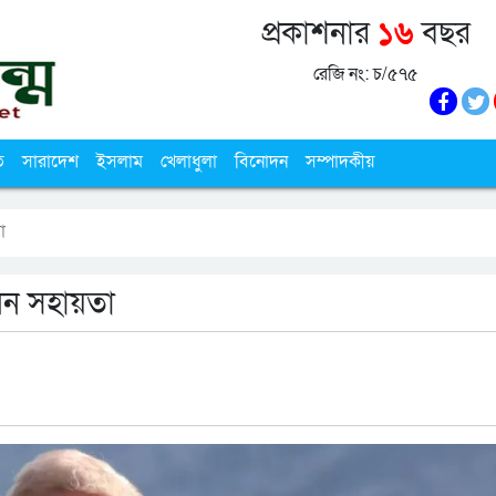
প্রকাশনার
১৬
বছর
রেজি নং: চ/৫৭৫
ি
সারাদেশ
ইসলাম
খেলাধুলা
বিনোদন
সম্পাদকীয়
া
লেন সহায়তা