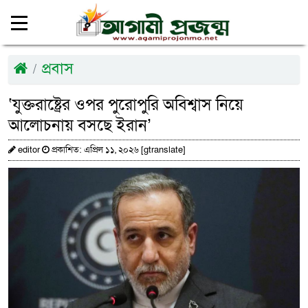
প্রবাস
‘যুক্তরাষ্ট্রের ওপর পুরোপুরি অবিশ্বাস নিয়ে
আলোচনায় বসছে ইরান’
editor
প্রকাশিত: এপ্রিল ১১, ২০২৬ [gtranslate]