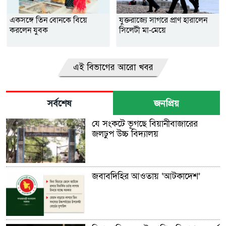
একসঙ্গে তিন বোনকে বিয়ে
যুক্তরাজ্যে সাগরে প্রাণ হারালেন
করলেন যুবক
সিলেটী মা-মেয়ে
এই বিভাগের আরো খবর
সর্বশেষ
জনপ্রিয়
যে সংকটে ভূগছে বিয়ানীবাজারের
জলঢুপ উচ্চ বিদ্যালয়
জবাবদিহির আওতায় ‘আটকাদেশ’