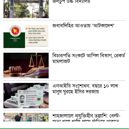
জলঢুপ উচ্চ বিদ্যালয়
জবাবদিহির আওতায় ‘আটকাদেশ’
বিচারপতি সংকটে আপিল বিভাগ, রেকর্ড
মামলাজট
এনআইডি সংশোধন: বছরে ১০ লাখ
মানুষ ঘুরছে ইসির দরজায়
শাহজালালে প্রযুক্তিহীন তল্লাশি: বেল্ট-
জুতা খুলে খালি পায়ে দাঁড়িয়ে থাকতে
হয় যাত্রীদের