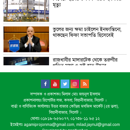
মৃত্যু
ভুলের জন্য ক্ষমা চাইলেন ইনফান্তিনো,
থাকছেন ফিফা সভাপতি হিসেবেই
রাজধানীর মাদারটেক থেকে তরুণীর
খণ্ডিত মাথা ও দুই হাত উদ্ধার
দিল্লিতে শেখ হাসিনার বক্তব্য দেওয়া
সম্পাদক ও প্রকাশকঃ মিলাদ মোঃ জয়নুল ইসলাম
নিয়ে পররাষ্ট্র মন্ত্রণালয়ের ক্ষোভ
প্রকাশনালয়ঃ রিপোর্টার লজ, কসবা, বিয়ানীবাজার, সিলেট ।
বার্তা ও বাণিজ্যিক কার্যালয়ঃ উত্তর বাজার কেন্দ্রিয় মসজিদ মার্কেট (২য় তলা),
বিয়ানীবাজার, সিলেট ।
মোবাঃ ০১৮১৯-৬৫৬০৭৭, ০১৭৩৮-১১ ৬৫ ১২
সিলেটের সাবেক মন্ত্রী-এমপিরা কে
ইমেইলঃ agamiprojonma@gmail.com, milad.jaynul@gmail.com
কোথায়?