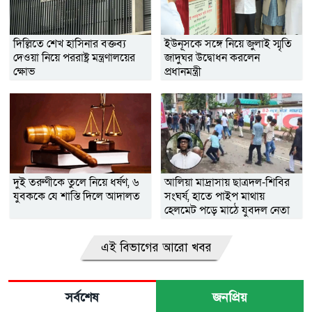
দিল্লিতে শেখ হাসিনার বক্তব্য
ইউনূসকে সঙ্গে নিয়ে জুলাই স্মৃতি
দেওয়া নিয়ে পররাষ্ট্র মন্ত্রণালয়ের
জাদুঘর উদ্বোধন করলেন
ক্ষোভ
প্রধানমন্ত্রী
দুই তরুণীকে তুলে নিয়ে ধর্ষণ, ৬
আলিয়া মাদ্রাসায় ছাত্রদল-শিবির
যুবককে যে শাস্তি দিলে আদালত
সংঘর্ষ, হাতে পাইপ মাথায়
হেলমেট পড়ে মাঠে যুবদল নেতা
নয়ন
এই বিভাগের আরো খবর
সর্বশেষ
জনপ্রিয়