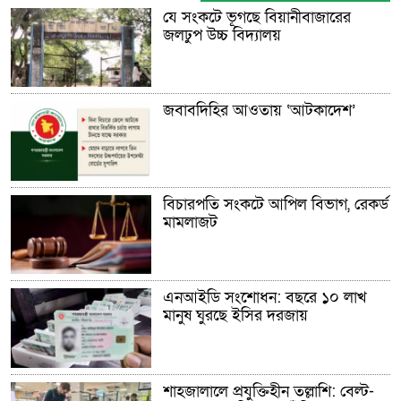
যে সংকটে ভূগছে বিয়ানীবাজারের
জলঢুপ উচ্চ বিদ্যালয়
জবাবদিহির আওতায় ‘আটকাদেশ’
বিচারপতি সংকটে আপিল বিভাগ, রেকর্ড
মামলাজট
এনআইডি সংশোধন: বছরে ১০ লাখ
মানুষ ঘুরছে ইসির দরজায়
শাহজালালে প্রযুক্তিহীন তল্লাশি: বেল্ট-