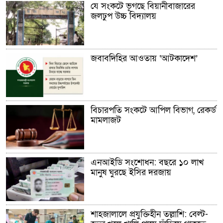
যে সংকটে ভূগছে বিয়ানীবাজারের
জলঢুপ উচ্চ বিদ্যালয়
জবাবদিহির আওতায় ‘আটকাদেশ’
বিচারপতি সংকটে আপিল বিভাগ, রেকর্ড
মামলাজট
এনআইডি সংশোধন: বছরে ১০ লাখ
মানুষ ঘুরছে ইসির দরজায়
শাহজালালে প্রযুক্তিহীন তল্লাশি: বেল্ট-