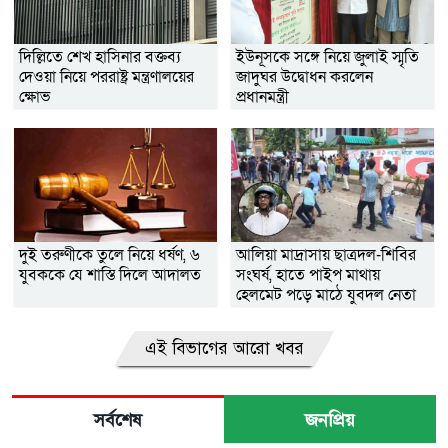
দিল্লিতে শেখ হাসিনার বক্তব্য
ইউনূসকে সঙ্গে নিয়ে জুলাই স্মৃতি
দেওয়া নিয়ে পররাষ্ট্র মন্ত্রণালয়ের
জাদুঘর উদ্বোধন করলেন
ক্ষোভ
প্রধানমন্ত্রী
দুই তরুণীকে তুলে নিয়ে ধর্ষণ, ৬
আলিয়া মাদ্রাসায় ছাত্রদল-শিবির
যুবককে যে শাস্তি দিলে আদালত
সংঘর্ষ, হাতে পাইপ মাথায়
হেলমেট পড়ে মাঠে যুবদল নেতা
নয়ন
এই বিভাগের আরো খবর
সর্বশেষ
জনপ্রিয়